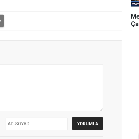
Me
Ça