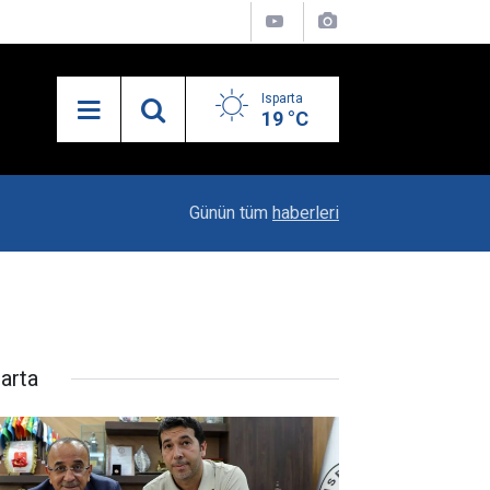
Isparta
19 °C
19:20
Vali Erin: Bu İşin Kenarında Olanlara Bile Bu M
Günün tüm
haberleri
parta