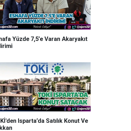
nafa Yüzde 7,5’e Varan Akaryakıt
irimi
Kİ'den Isparta’da Satılık Konut Ve
kkan