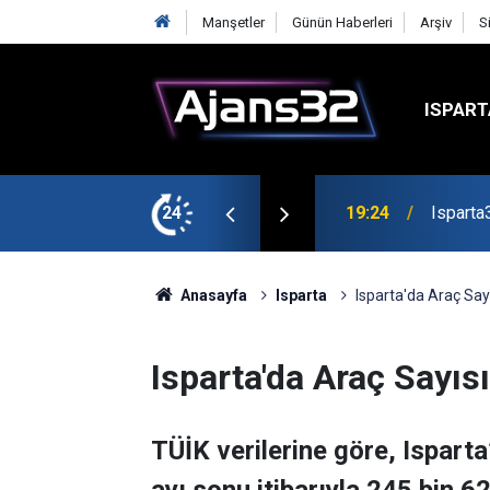
Manşetler
Günün Haberleri
Arşiv
S
ISPART
mirspor Maçıyla Başlıyor
24
19:22
Isparta
Anasayfa
Isparta
Isparta'da Araç Say
Isparta'da Araç Sayıs
TÜİK verilerine göre, Isparta’