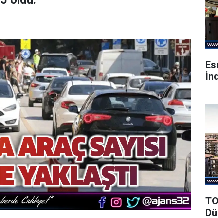
25 oldu.
Es
İnd
TO
Dü