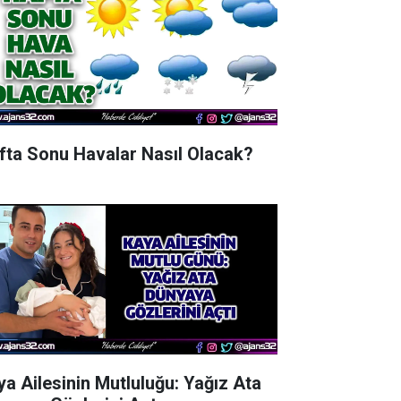
fta Sonu Havalar Nasıl Olacak?
ya Ailesinin Mutluluğu: Yağız Ata