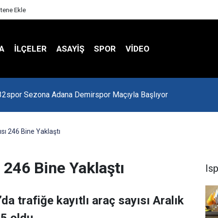
itene Ekle
A
İLÇELER
ASAYİŞ
SPOR
VIDEO
 Kredi Batağında
ısı 246 Bine Yaklaştı
ı 246 Bine Yaklaştı
Is
da trafiğe kayıtlı araç sayısı Aralık