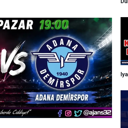
Dü
Iy