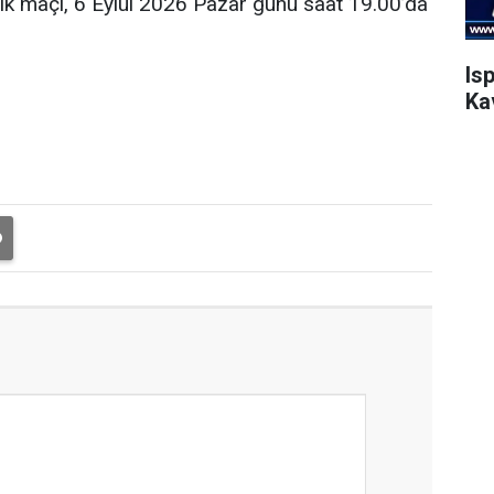
ilk maçı, 6 Eylül 2026 Pazar günü saat 19.00’da
Is
Ka