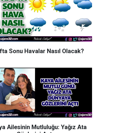
fta Sonu Havalar Nasıl Olacak?
ya Ailesinin Mutluluğu: Yağız Ata