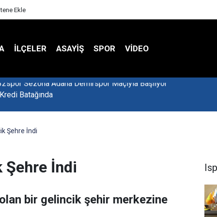
itene Ekle
A
İLÇELER
ASAYİŞ
SPOR
VIDEO
 Kredi Batağında
cik Şehre İndi
k Şehre İndi
Is
olan bir gelincik şehir merkezine