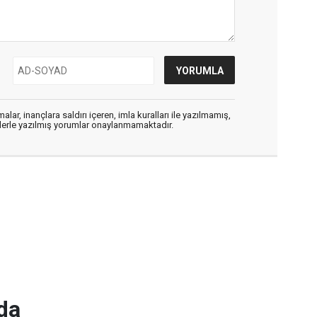
alar, inançlara saldırı içeren, imla kuralları ile yazılmamış,
flerle yazılmış yorumlar onaylanmamaktadır.
da