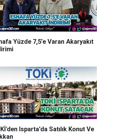
nafa Yüzde 7,5’e Varan Akaryakıt
irimi
Kİ'den Isparta’da Satılık Konut Ve
kkan