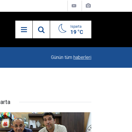
Isparta
19 °C
19:20
Vali Erin: Bu İşin Kenarında Olanlara Bile Bu M
Günün tüm
haberleri
parta