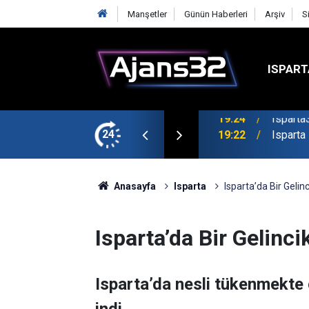
Manşetler
Günün Haberleri
Arşiv
S
ISPART
mirspor Maçıyla Başlıyor
24
19:22
Isparta
Anasayfa
Isparta
Isparta’da Bir Gelin
Isparta’da Bir Gelinci
Isparta’da nesli tükenmekte 