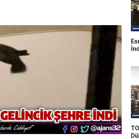
Es
İnd
TO
Dü