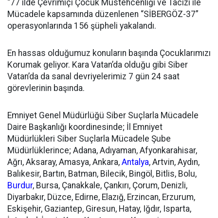
“77 ilde Çevrimiçi Çocuk Müstehcenliği ve Tacizi ile
Mücadele kapsamında düzenlenen “SİBERGÖZ-37”
operasyonlarında 156 şüpheli yakalandı.
En hassas olduğumuz konuların başında Çocuklarımızı
Korumak geliyor. Kara Vatan’da olduğu gibi Siber
Vatan’da da sanal devriyelerimiz 7 gün 24 saat
görevlerinin başında.
Emniyet Genel Müdürlüğü Siber Suçlarla Mücadele
Daire Başkanlığı koordinesinde; İl Emniyet
Müdürlükleri Siber Suçlarla Mücadele Şube
Müdürlüklerince; Adana, Adıyaman, Afyonkarahisar,
Ağrı, Aksaray, Amasya, Ankara,
Antalya
, Artvin, Aydın,
Balıkesir, Bartın, Batman, Bilecik, Bingöl, Bitlis, Bolu,
Burdur
, Bursa, Çanakkale, Çankırı, Çorum, Denizli,
Diyarbakır, Düzce, Edirne, Elazığ, Erzincan, Erzurum,
Eskişehir, Gaziantep, Giresun, Hatay, Iğdır, Isparta,