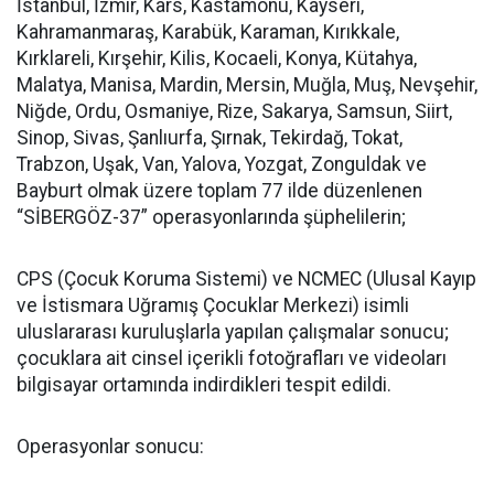
İstanbul, İzmir, Kars, Kastamonu, Kayseri,
Kahramanmaraş, Karabük, Karaman, Kırıkkale,
Kırklareli, Kırşehir, Kilis, Kocaeli, Konya, Kütahya,
Malatya, Manisa, Mardin, Mersin, Muğla, Muş, Nevşehir,
Niğde, Ordu, Osmaniye, Rize, Sakarya, Samsun, Siirt,
Sinop, Sivas, Şanlıurfa, Şırnak, Tekirdağ, Tokat,
Trabzon, Uşak, Van, Yalova, Yozgat, Zonguldak ve
Bayburt olmak üzere toplam 77 ilde düzenlenen
“SİBERGÖZ-37” operasyonlarında şüphelilerin;
CPS (Çocuk Koruma Sistemi) ve NCMEC (Ulusal Kayıp
ve İstismara Uğramış Çocuklar Merkezi) isimli
uluslararası kuruluşlarla yapılan çalışmalar sonucu;
çocuklara ait cinsel içerikli fotoğrafları ve videoları
bilgisayar ortamında indirdikleri tespit edildi.
Operasyonlar sonucu: