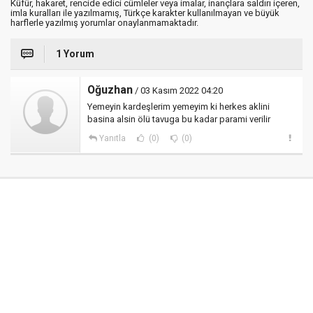
Küfür, hakaret, rencide edici cümleler veya imalar, inançlara saldırı içeren,
imla kuralları ile yazılmamış, Türkçe karakter kullanılmayan ve büyük
harflerle yazılmış yorumlar onaylanmamaktadır.
1 Yorum
Oğuzhan
/ 03 Kasım 2022 04:20
Yemeyin kardeşlerim yemeyim ki herkes aklini
basina alsin ölü tavuga bu kadar parami verilir
Yanıtla
(0)
(0)