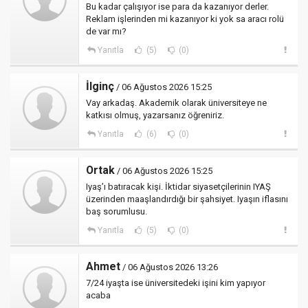
Bu kadar çalışıyor ise para da kazanıyor derler.
Reklam işlerinden mi kazanıyor ki yok sa aracı rolü
de var mı?
Yanıtla
(5)
(0)
İlginç
/ 06 Ağustos 2026 15:25
Vay arkadaş. Akademik olarak üniversiteye ne
katkısı olmuş, yazarsanız öğreniriz.
Yanıtla
(6)
(0)
Ortak
/ 06 Ağustos 2026 15:25
Iyaş’ı batıracak kişi. İktidar siyasetçilerinin IYAŞ
üzerinden maaşlandırdığı bir şahsiyet. Iyaşın iflasını
baş sorumlusu.
Yanıtla
(5)
(0)
Ahmet
/ 06 Ağustos 2026 13:26
7/24 iyaşta ise üniversitedeki işini kim yapıyor
acaba