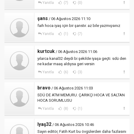
Yanıtla
(7)
(0)
şans
/ 06 Ağustos 2026 11:10
faih hoca iyaş için bir şanstır. az bile yazmışsınız
Yanıtla
(1)
(7)
kurtcuk
/ 06 Ağustos 2026 11:06
yılarca kanal32 deydi bi şekilde iyaşa geçti. sdü den
ne kadar maaş aldıysa geri versin
Yanıtla
(6)
(3)
bravo
/ 06 Ağustos 2026 11:03
SDÜ DE ATM MEMURU. ÇARIKÇI HOCA VE SALTAN
HOCA SORUMLUSU
Yanıtla
(8)
(1)
Iyaş32
/ 06 Ağustos 2026 10:46
Sayın editör, Fatih Kurt bu övgülerden daha fazlasını