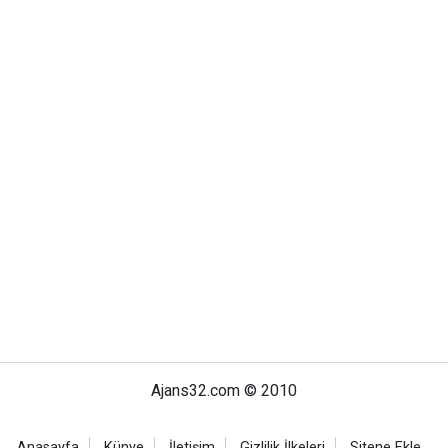
Ajans32.com © 2010
Anasayfa
Künye
İletişim
Gizlilik İlkeleri
Sitene Ekle