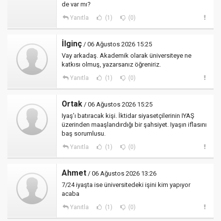
de var mı?
Yanıtla
(1)
(0)
İlginç
/ 06 Ağustos 2026 15:25
Vay arkadaş. Akademik olarak üniversiteye ne
katkısı olmuş, yazarsanız öğreniriz.
Yanıtla
(1)
(0)
Ortak
/ 06 Ağustos 2026 15:25
Iyaş’ı batıracak kişi. İktidar siyasetçilerinin IYAŞ
üzerinden maaşlandırdığı bir şahsiyet. Iyaşın iflasını
baş sorumlusu.
Yanıtla
(1)
(0)
Ahmet
/ 06 Ağustos 2026 13:26
7/24 iyaşta ise üniversitedeki işini kim yapıyor
acaba
Yanıtla
(1)
(0)