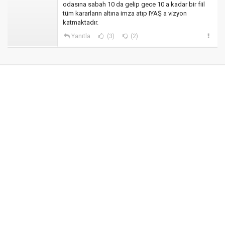
odasına sabah 10 da gelip gece 10 a kadar bir fiil
tüm kararların altına imza atıp IYAŞ a vizyon
katmaktadır.
Yanıtla
(3)
(2)