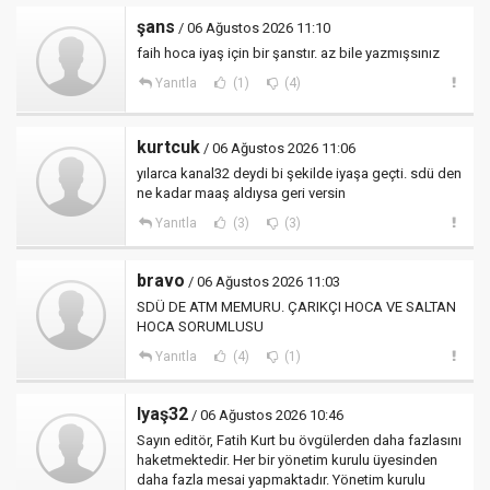
şans
/ 06 Ağustos 2026 11:10
faih hoca iyaş için bir şanstır. az bile yazmışsınız
Yanıtla
(1)
(4)
kurtcuk
/ 06 Ağustos 2026 11:06
yılarca kanal32 deydi bi şekilde iyaşa geçti. sdü den
ne kadar maaş aldıysa geri versin
Yanıtla
(3)
(3)
bravo
/ 06 Ağustos 2026 11:03
SDÜ DE ATM MEMURU. ÇARIKÇI HOCA VE SALTAN
HOCA SORUMLUSU
Yanıtla
(4)
(1)
Iyaş32
/ 06 Ağustos 2026 10:46
Sayın editör, Fatih Kurt bu övgülerden daha fazlasını
haketmektedir. Her bir yönetim kurulu üyesinden
daha fazla mesai yapmaktadır. Yönetim kurulu