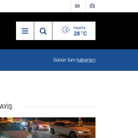
Isparta
28 °C
21:34
Uzaktan Hasta Değerlendirme Sistemi İle Yeni
Günün tüm
haberleri
AYİŞ