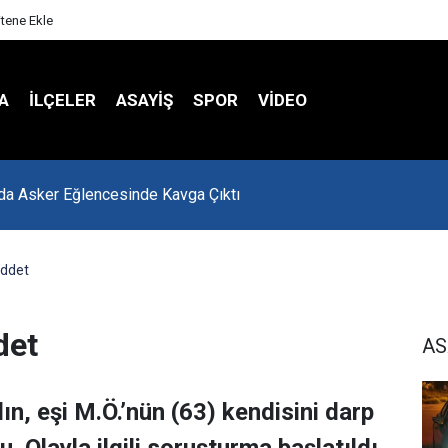
itene Ekle
A
İLÇELER
ASAYİŞ
SPOR
VIDEO
'da Asker Eğlencesinde Kavga Çıktı
iddet
det
AS
dın, eşi M.Ö.’nün (63) kendisini darp