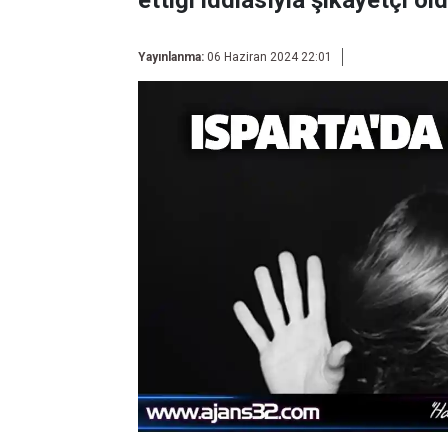
ettiği iddiasıyla şikayetçi old
Yayınlanma:
06 Haziran 2024 22:01