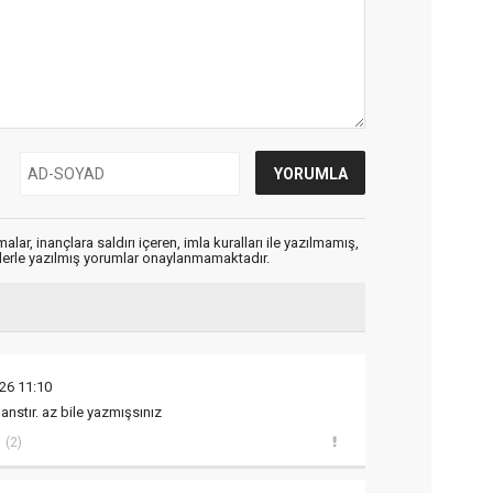
alar, inançlara saldırı içeren, imla kuralları ile yazılmamış,
flerle yazılmış yorumlar onaylanmamaktadır.
26 11:10
şanstır. az bile yazmışsınız
(2)