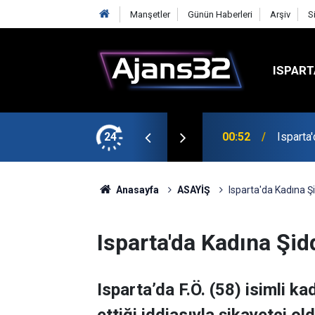
Manşetler
Günün Haberleri
Arşiv
S
ISPART
t
24
00:52
Isparta
Anasayfa
ASAYİŞ
Isparta'da Kadına Ş
Isparta'da Kadına Şid
Isparta’da F.Ö. (58) isimli ka