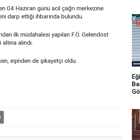
en 04 Haziran günü acil çağrı merkezine
ni darp ettiği ihbarında bulundu.
fından ilk müdahalesi yapılan F.Ö. Gelendost
altına alındı.
ken, eşinden de şikayetçi oldu.
Eğ
Ba
Gö