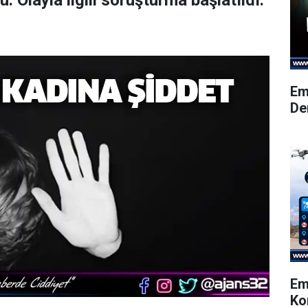
u. Olayla ilgili soruşturma başlatıldı.
Em
De
Em
Ko