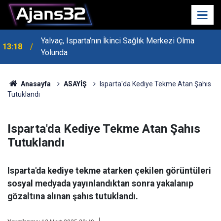
Yalvaç, Isparta’nın İkinci Sağlık Merkezi Olma
13:18
MHP Genel Başkan Yardımcısı Bayraktar Isparta’da
Yolunda
13:14
Konuştu
Anasayfa
ASAYİŞ
Isparta'da Kediye Tekme Atan Şahıs
Tutuklandı
Isparta'da Kediye Tekme Atan Şahıs
Tutuklandı
Isparta'da kediye tekme atarken çekilen görüntüleri
sosyal medyada yayınlandıktan sonra yakalanıp
gözaltına alınan şahıs tutuklandı.