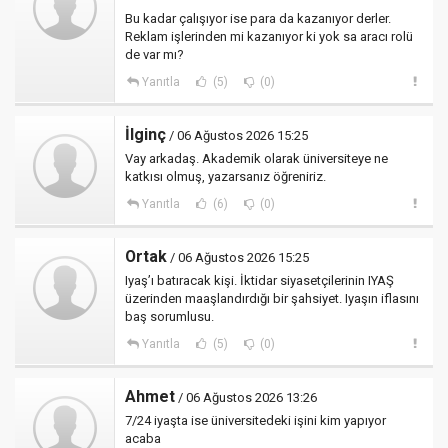
Bu kadar çalışıyor ise para da kazanıyor derler.
Reklam işlerinden mi kazanıyor ki yok sa aracı rolü
de var mı?
Yanıtla
(5)
(0)
İlginç
/ 06 Ağustos 2026 15:25
Vay arkadaş. Akademik olarak üniversiteye ne
katkısı olmuş, yazarsanız öğreniriz.
Yanıtla
(6)
(0)
Ortak
/ 06 Ağustos 2026 15:25
Iyaş’ı batıracak kişi. İktidar siyasetçilerinin IYAŞ
üzerinden maaşlandırdığı bir şahsiyet. Iyaşın iflasını
baş sorumlusu.
Yanıtla
(5)
(0)
Ahmet
/ 06 Ağustos 2026 13:26
7/24 iyaşta ise üniversitedeki işini kim yapıyor
acaba