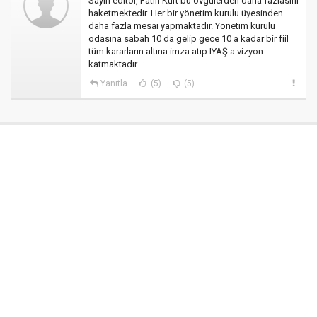
Sayın editör, Fatih Kurt bu övgülerden daha fazlasını
haketmektedir. Her bir yönetim kurulu üyesinden
daha fazla mesai yapmaktadır. Yönetim kurulu
odasına sabah 10 da gelip gece 10 a kadar bir fiil
tüm kararların altına imza atıp IYAŞ a vizyon
katmaktadır.
Yanıtla
(5)
(5)