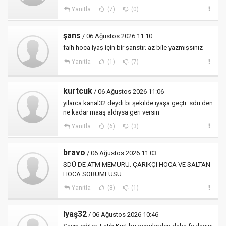
Yanıtla
(7)
(0)
şans
/ 06 Ağustos 2026 11:10
faih hoca iyaş için bir şanstır. az bile yazmışsınız
Yanıtla
(1)
(7)
kurtcuk
/ 06 Ağustos 2026 11:06
yılarca kanal32 deydi bi şekilde iyaşa geçti. sdü den
ne kadar maaş aldıysa geri versin
Yanıtla
(6)
(3)
bravo
/ 06 Ağustos 2026 11:03
SDÜ DE ATM MEMURU. ÇARIKÇI HOCA VE SALTAN
HOCA SORUMLUSU
Yanıtla
(8)
(1)
Iyaş32
/ 06 Ağustos 2026 10:46