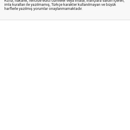
Küfür, hakaret, rencide edici cümleler veya imalar, inançlara saldırı içeren,
imla kuralları ile yazılmamış, Türkçe karakter kullanılmayan ve büyük
harflerle yazılmış yorumlar onaylanmamaktadır.