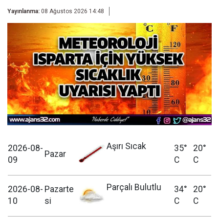
Yayınlanma:
08 Ağustos 2026 14:48
Aşırı Sıcak
2026-08-
35°
20°
Pazar
09
C
C
Parçalı Bulutlu
2026-08-
Pazarte
34°
20°
10
si
C
C