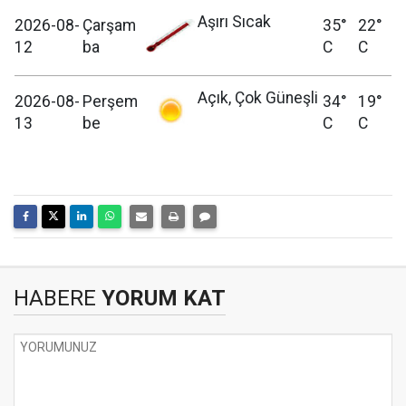
Aşırı Sıcak
2026-08-
Çarşam
35°
22°
12
ba
C
C
Açık, Çok Güneşli
2026-08-
Perşem
34°
19°
13
be
C
C
HABERE
YORUM KAT