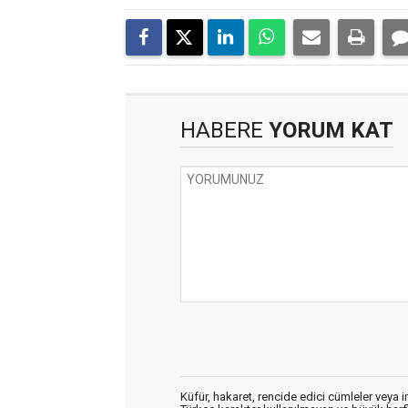
HABERE
YORUM KAT
Küfür, hakaret, rencide edici cümleler veya im