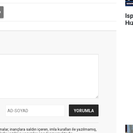
Is
Hı
alar, inançlara saldırı içeren, imla kuralları ile yazılmamış,