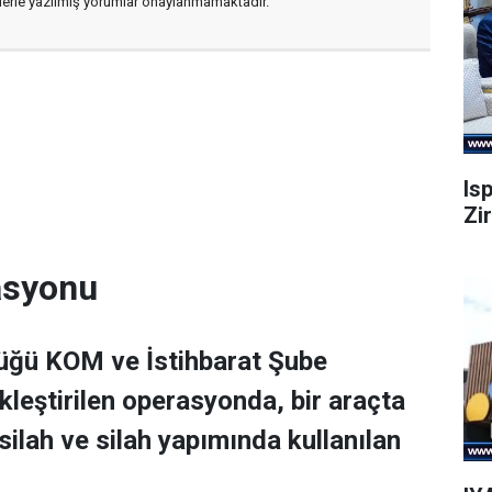
flerle yazılmış yorumlar onaylanmamaktadır.
Is
Zi
rasyonu
lüğü KOM ve İstihbarat Şube
leştirilen operasyonda, bir araçta
ilah ve silah yapımında kullanılan