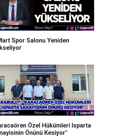
Mart Spor Salonu Yeniden
kseliyor
aracaören Özel Hükümleri Isparta
nayisinin Önünü Kesiyor"