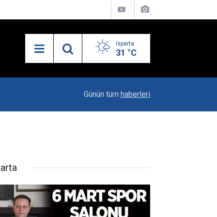
Isparta
31 °C
23:06
"Karacaören Özel Hükümleri Isparta Sanayisinin
Günün tüm
haberleri
parta