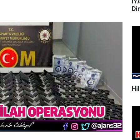
IY
Di
Hi