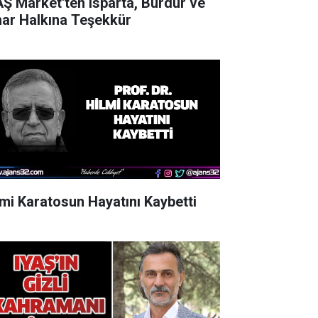
AŞ Market'ten Isparta, Burdur ve
nar Halkına Teşekkür
lmi Karatosun Hayatını Kaybetti