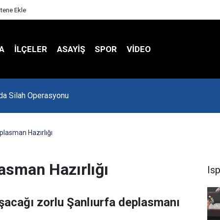
itene Ekle
A
İLÇELER
ASAYİŞ
SPOR
VIDEO
Spor Salonu Yeniden Yükseliyor
eplasman Hazırlığı
lasman Hazırlığı
Is
aşacağı zorlu Şanlıurfa deplasmanı