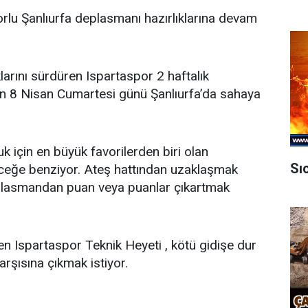
orlu Şanlıurfa deplasmanı hazırlıklarına devam
larını sürdüren Ispartaspor 2 haftalık
çin 8 Nisan Cumartesi günü Şanlıurfa’da sahaya
k için en büyük favorilerden biri olan
Sı
ceğe benziyor. Ateş hattından uzaklaşmak
eplasmandan puan veya puanlar çıkartmak
n Ispartaspor Teknik Heyeti , kötü gidişe dur
rşısına çıkmak istiyor.