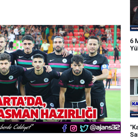
6 
Yü
"K
Sa