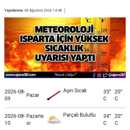
Yayınlanma:
08 Ağustos 2026 14:48
Aşırı Sıcak
2026-08-
35°
20°
Pazar
09
C
C
Parçalı Bulutlu
2026-08-
Pazarte
34°
20°
10
si
C
C