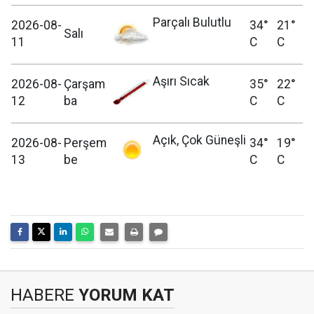
Parçalı Bulutlu
2026-08-
34°
21°
Salı
11
C
C
Aşırı Sıcak
2026-08-
Çarşam
35°
22°
12
ba
C
C
Açık, Çok Güneşli
2026-08-
Perşem
34°
19°
13
be
C
C
HABERE
YORUM KAT