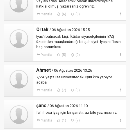
Vay arkadaş. Akademik olarak üniversiteye ne
katkısı olmuş, yazarsanız öğreniriz.
Yanıtla
(6)
(0)
Ortak
/ 06 Ağustos 2026 15:25
Iyaş’ı batıracak kişi. İktidar siyasetçilerinin IYAŞ
üzerinden maaşlandırdığı bir şahsiyet. Iyaşın iflasını
baş sorumlusu.
Yanıtla
(5)
(0)
Ahmet
/ 06 Ağustos 2026 13:26
7/24 iyaşta ise üniversitedeki işini kim yapıyor
acaba
Yanıtla
(7)
(0)
şans
/ 06 Ağustos 2026 11:10
faih hoca iyaş için bir şanstır. az bile yazmışsınız
Yanıtla
(1)
(7)