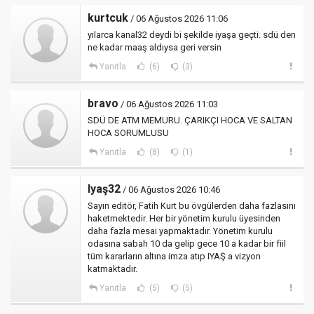
kurtcuk
/ 06 Ağustos 2026 11:06
yılarca kanal32 deydi bi şekilde iyaşa geçti. sdü den
ne kadar maaş aldıysa geri versin
Yanıtla
(6)
(3)
bravo
/ 06 Ağustos 2026 11:03
SDÜ DE ATM MEMURU. ÇARIKÇI HOCA VE SALTAN
HOCA SORUMLUSU
Yanıtla
(8)
(1)
Iyaş32
/ 06 Ağustos 2026 10:46
Sayın editör, Fatih Kurt bu övgülerden daha fazlasını
haketmektedir. Her bir yönetim kurulu üyesinden
daha fazla mesai yapmaktadır. Yönetim kurulu
odasına sabah 10 da gelip gece 10 a kadar bir fiil
tüm kararların altına imza atıp IYAŞ a vizyon
katmaktadır.
Yanıtla
(5)
(5)