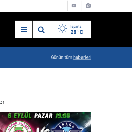
Isparta
28 °C
19:20
Vali Erin: Bu İşin Kenarında Olanlara Bile Bu M
Günün tüm
haberleri
or