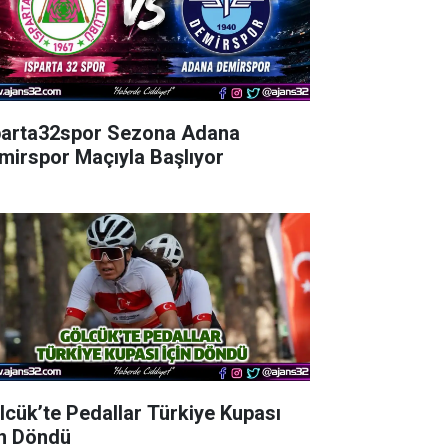
parta32spor Sezona Adana
mirspor Maçıyla Başlıyor
lcük’te Pedallar Türkiye Kupası
in Döndü