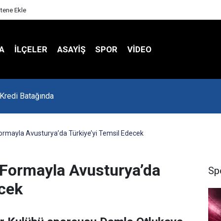
itene Ekle
A
İLÇELER
ASAYİŞ
SPOR
VIDEO
 Kredi Batağında
 Formayla Avusturya’da Türkiye’yi Temsil Edecek
i Formayla Avusturya’da
Sp
ecek