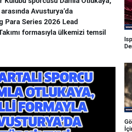
or Kulübü sporcusu Damla Otlukaya,
i arasında Avusturya’da
g Para Series 2026 Lead
 Takımı formasıyla ülkemizi temsil
Is
De
Gö
İç