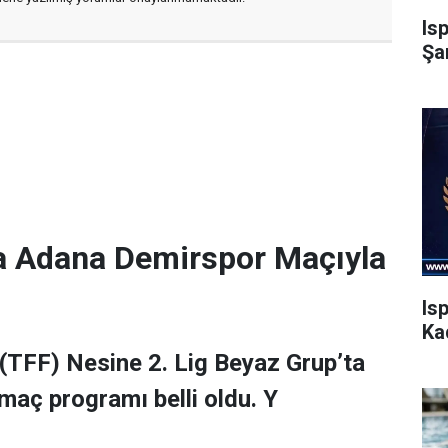
Is
Şa
a Adana Demirspor Maçıyla
Is
Ka
(TFF) Nesine 2. Lig Beyaz Grup’ta
maç programı belli oldu. Y