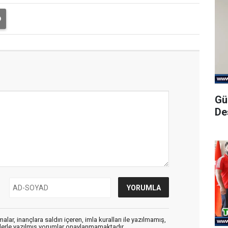
Gü
De
alar, inançlara saldırı içeren, imla kuralları ile yazılmamış,
flerle yazılmış yorumlar onaylanmamaktadır.