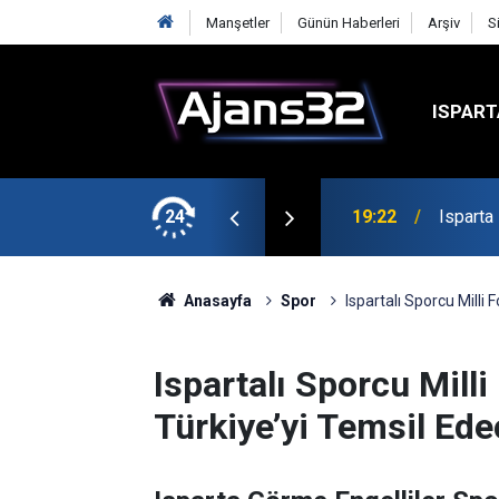
Manşetler
Günün Haberleri
Arşiv
S
ISPART
mirspor Maçıyla Başlıyor
24
19:22
Isparta
Anasayfa
Spor
Ispartalı Sporcu Milli
Ispartalı Sporcu Mill
Türkiye’yi Temsil Ed