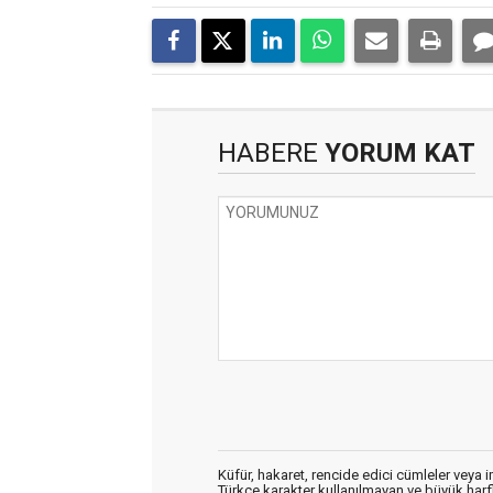
HABERE
YORUM KAT
Küfür, hakaret, rencide edici cümleler veya im
Türkçe karakter kullanılmayan ve büyük har