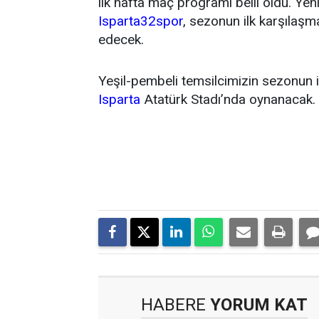
ilk hafta maç programı belli oldu. Y
Isparta32spor
, sezonun ilk karşıla
edecek.
Yeşil-pembeli temsilcimizin sezonun 
Isparta
Atatürk Stadı’nda oynanacak.
HABERE
YORUM KAT