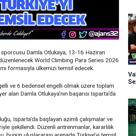
 sporcusu Damla Otlukaya, 13-16 Haziran
a düzenlenecek World Climbing Para Series 2026
ımı formasıyla ülkemizi temsil edecek.
Va
Se
lli ve 6 bedensel engelli olmak üzere toplam
 yer alan Damla Otlukaya’nın başarısı Isparta’da
luğu, Isparta’da başlayan azimli çalışmalar ve
yle şekillendi. Düzenli antrenmanlar, kararlılık
 bugün uluslararası arenada Türkiye’yi temsil