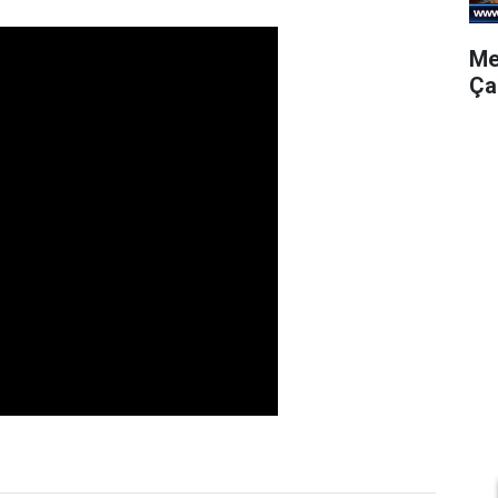
Me
Ça