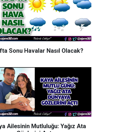
fta Sonu Havalar Nasıl Olacak?
ya Ailesinin Mutluluğu: Yağız Ata