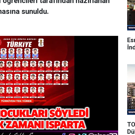
i öğrencileri tarafından hazırlanan
masına sunuldu.
Es
İnd
TO
Dü