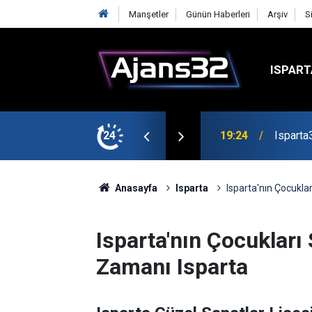
Manşetler
Günün Haberleri
Arşiv
S
ISPART
mirspor Maçıyla Başlıyor
24
19:22
Isparta
Anasayfa
Isparta
Isparta'nın Çocukla
Isparta'nın Çocukları
Zamanı Isparta