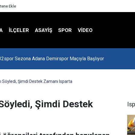
itene Ekle
A
İLÇELER
ASAYİŞ
SPOR
VIDEO
 Kredi Batağında
rı Söyledi, Şimdi Destek Zamanı Isparta
 Söyledi, Şimdi Destek
Is