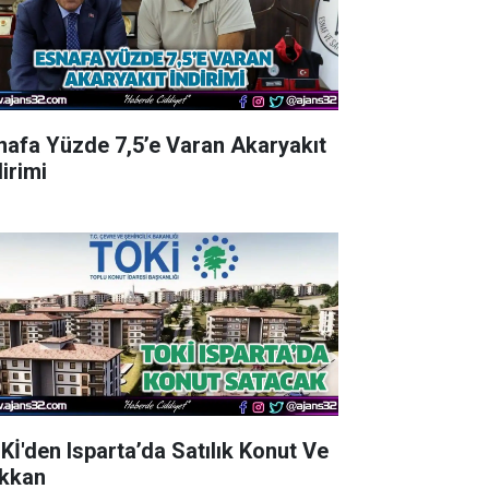
nafa Yüzde 7,5’e Varan Akaryakıt
irimi
Kİ'den Isparta’da Satılık Konut Ve
kkan