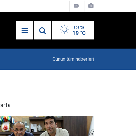
Isparta
19 °C
19:20
Vali Erin: Bu İşin Kenarında Olanlara Bile Bu M
Günün tüm
haberleri
parta