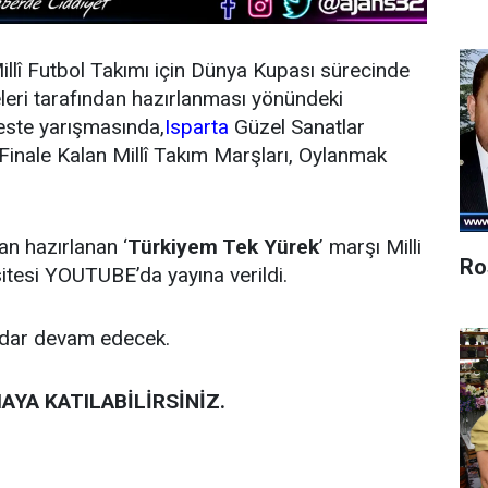
Millî Futbol Takımı için Dünya Kupası sürecinde
eleri tarafından hazırlanması yönündeki
este yarışmasında,
Isparta
Güzel Sanatlar
 Finale Kalan Millî Takım Marşları, Oylanmak
an hazırlanan ‘
Türkiyem Tek Yürek
’ marşı Milli
Ro
sitesi YOUTUBE’da yayına verildi.
adar devam edecek.
AYA KATILABİLİRSİNİZ.