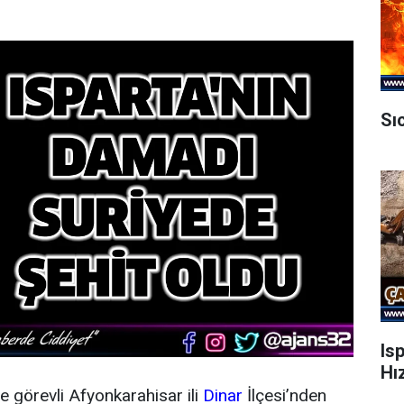
Sı
Is
Hı
e görevli Afyonkarahisar ili
Dinar
İlçesi’nden