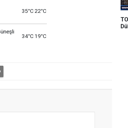
35°C
22°C
TO
Dü
üneşli
34°C
19°C