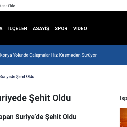
itene Ekle
A
İLÇELER
ASAYİŞ
SPOR
VIDEO
-konya Yolunda Çalışmalar Hız Kesmeden Sürüyor
Suriyede Şehit Oldu
riyede Şehit Oldu
Is
pan Suriye’de Şehit Oldu