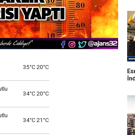
35°C
20°C
Es
İnd
utlu
34°C
20°C
utlu
34°C
21°C