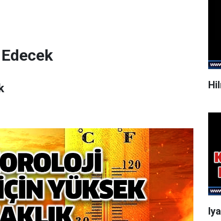
 Edecek
Hi
k
Iy