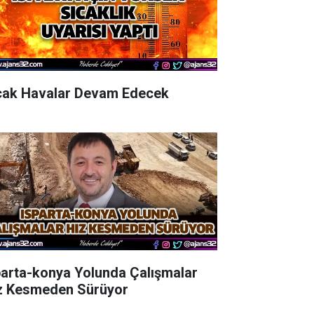
cak Havalar Devam Edecek
parta-konya Yolunda Çalışmalar
z Kesmeden Sürüyor