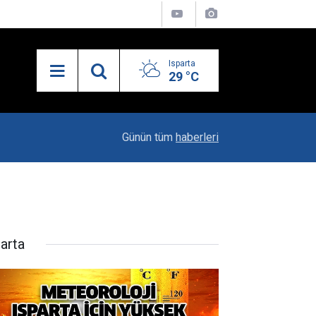
Isparta
29 °C
13:55
Isparta'nın Yatırım Dosyası Devletin Zirvesinde
Günün tüm
haberleri
parta