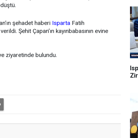
düştü.
pan’ın şehadet haberi
Isparta
Fatih
erildi. Şehit Çapan’ın kayınbabasının evine
iye ziyaretinde bulundu.
Is
Zi