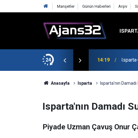
Manşetler
Günün Haberleri
Arşiv
S
ISPART
24
14:19
Isparta
Anasayfa
Isparta
Isparta'nın Damadı 
Isparta'nın Damadı Su
Piyade Uzman Çavuş Onur Ça