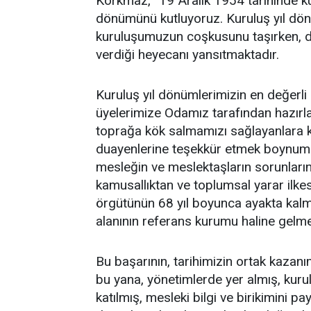
Korkmaz, “
19 Aralık 1954 tarihinde ku
dönümünü kutluyoruz. Kuruluş yıl dö
kuruluşumuzun coşkusunu taşırken, d
verdiği heyecanı yansıtmaktadır.
Kuruluş yıl dönümlerimizin en değerli 
üyelerimize Odamız tarafından hazırla
toprağa kök salmamızı sağlayanlara k
duayenlerine teşekkür etmek boynumuz
mesleğin ve meslektaşların sorunları
kamusallıktan ve toplumsal yarar ilke
örgütünün 68 yıl boyunca ayakta kalm
alanının referans kurumu haline gelmes
Bu başarının, tarihimizin ortak kazan
bu yana, yönetimlerde yer almış, kuru
katılmış, mesleki bilgi ve birikimini 