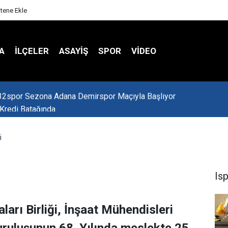
itene Ekle
A
İLÇELER
ASAYİŞ
SPOR
VIDEO
 Kredi Batağında
i
Is
rı Birliği, İnşaat Mühendisleri