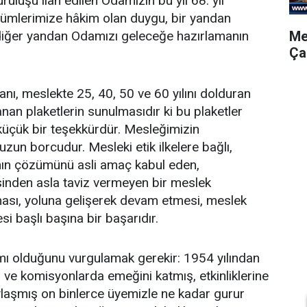
ruluşu ilan edilen Odamızın bu yıl 68. yıl
nümlerimize hâkim olan duygu, bir yandan
Me
iğer yandan Odamızı geleceğe hazırlamanın
Ça
anı, meslekte 25, 40, 50 ve 60 yılını dolduran
nan plaketlerin sunulmasıdır ki bu plaketler
üçük bir teşekkürdür. Mesleğimizin
un borcudur. Mesleki etik ilkelere bağlı,
nın çözümünü asli amaç kabul eden,
sinden asla taviz vermeyen bir meslek
ası, yoluna gelişerek devam etmesi, meslek
i başlı başına bir başarıdır.
ımı olduğunu vurgulamak gerekir: 1954 yılından
l ve komisyonlarda emeğini katmış, etkinliklerine
paylaşmış on binlerce üyemizle ne kadar gurur