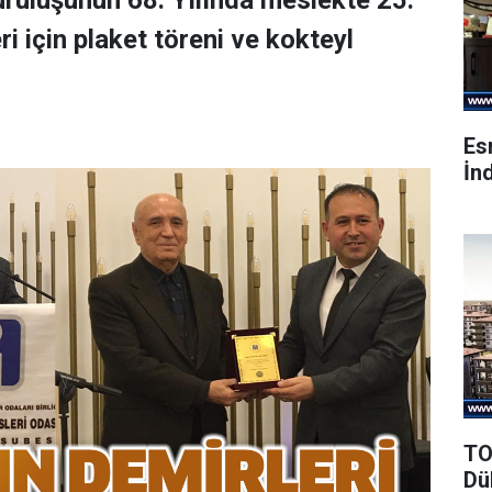
kuruluşunun 68. Yılında meslekte 25.
ri için plaket töreni ve kokteyl
Es
İnd
TO
Dü