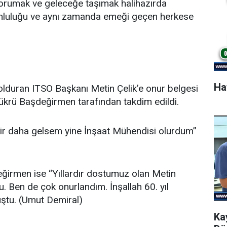
korumak ve geleceğe taşımak halihazırda
rumluluğu ve aynı zamanda emeği geçen herkese
Ha
dolduran ITSO Başkanı Metin Çelik’e onur belgesi
Şükrü Başdeğirmen tarafından takdim edildi.
bir daha gelsem yine İnşaat Mühendisi olurdum”
ğirmen ise “Yıllardır dostumuz olan Metin
 Ben de çok onurlandım. İnşallah 60. yıl
ştu.
(Umut Demiral)
Ka