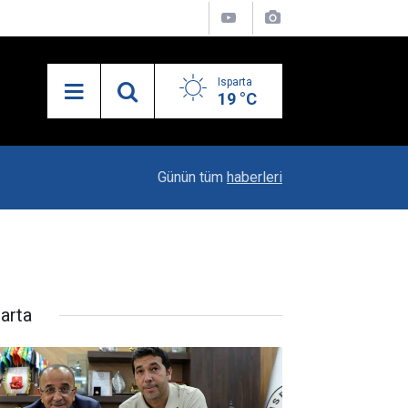
Isparta
19 °C
19:20
Vali Erin: Bu İşin Kenarında Olanlara Bile Bu M
Günün tüm
haberleri
parta