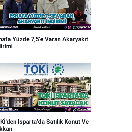
nafa Yüzde 7,5’e Varan Akaryakıt
irimi
Kİ'den Isparta’da Satılık Konut Ve
kkan