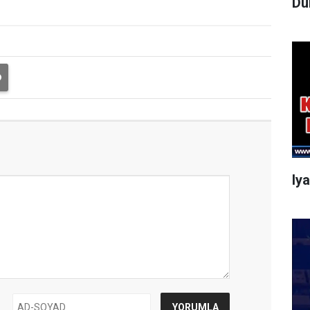
Dü
Iy