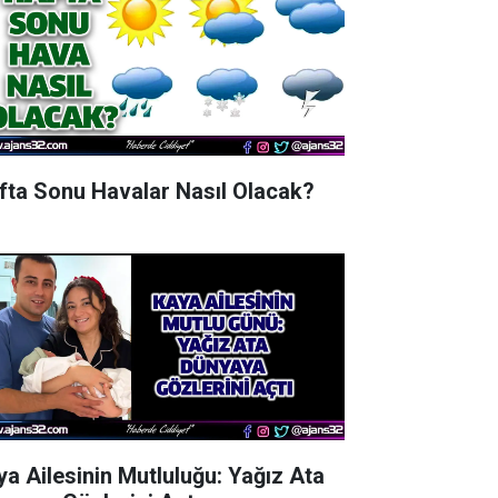
fta Sonu Havalar Nasıl Olacak?
ya Ailesinin Mutluluğu: Yağız Ata