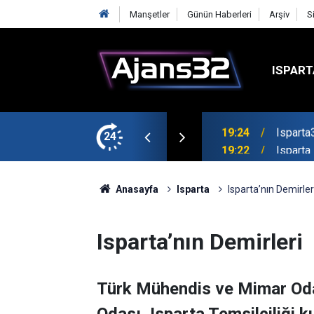
Manşetler
Günün Haberleri
Arşiv
S
ISPART
mirspor Maçıyla Başlıyor
24
19:22
Isparta
Anasayfa
Isparta
Isparta’nın Demirler
Isparta’nın Demirleri
Türk Mühendis ve Mimar Odala