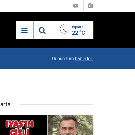
Isparta
22 °C
21:34
Uzaktan Hasta Değerlendirme Sistemi İle Yeni
Günün tüm
haberleri
parta