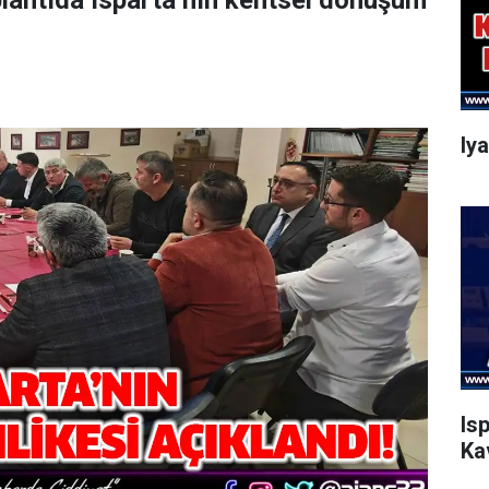
oplantıda Isparta’nın kentsel dönüşüm
Iy
Is
Ka