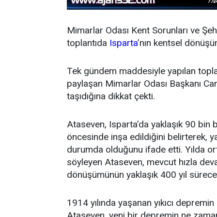
Mimarlar Odası Kent Sorunları ve Şehir
toplantıda
Isparta
’nın kentsel dönüşü
Tek gündem maddesiyle yapılan topla
paylaşan Mimarlar Odası Başkanı Cane
taşıdığına dikkat çekti.
Ataseven, Isparta’da yaklaşık 90 bin b
öncesinde inşa edildiğini belirterek, y
durumda olduğunu ifade etti. Yılda o
söyleyen Ataseven, mevcut hızla devam
dönüşümünün yaklaşık 400 yıl süreceğ
1914 yılında yaşanan yıkıcı depremin ü
Ataseven, yeni bir depremin ne zama