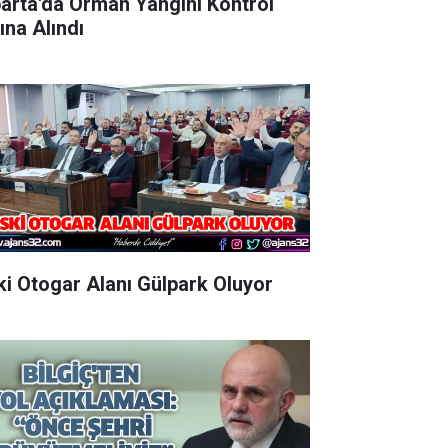
parta'da Orman Yangını Kontrol
ına Alındı
Eski Otogar Alanı Gülpark Oluyor