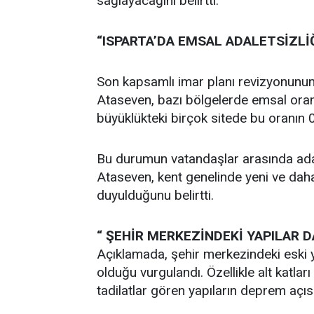
sağlayacağını belirtti.
“ISPARTA’DA EMSAL ADALETSİZLİ
Son kapsamlı imar planı revizyonunun y
Ataseven, bazı bölgelerde emsal oranl
büyüklükteki birçok sitede bu oranın 0
Bu durumun vatandaşlar arasında adal
Ataseven, kent genelinde yeni ve daha 
duyulduğunu belirtti.
“ ŞEHİR MERKEZİNDEKİ YAPILAR 
Açıklamada, şehir merkezindeki eski y
olduğu vurgulandı. Özellikle alt katları t
tadilatlar gören yapıların deprem açıs