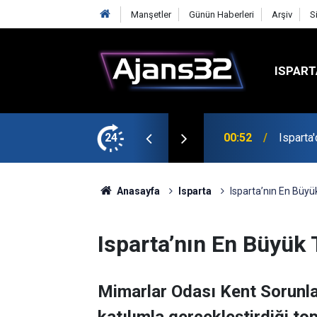
Manşetler
Günün Haberleri
Arşiv
S
ISPART
t
24
00:52
Isparta
Anasayfa
Isparta
Isparta’nın En Büyük
Isparta’nın En Büyük 
Mimarlar Odası Kent Sorunlar