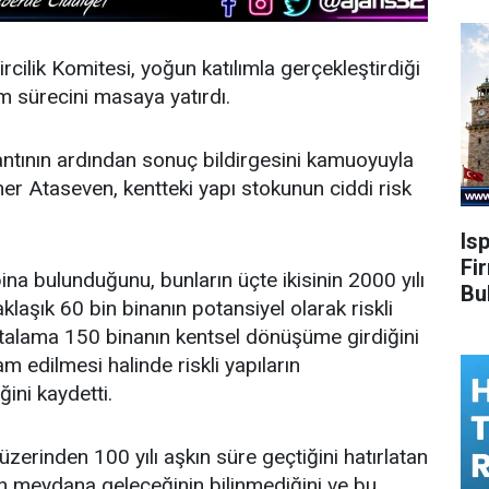
cilik Komitesi, yoğun katılımla gerçekleştirdiği
m sürecini masaya yatırdı.
ntının ardından sonuç bildirgesini kamuoyuyla
r Ataseven, kentteki yapı stokunun ciddi risk
Is
Fi
ina bulunduğunu, bunların üçte ikisinin 2000 yılı
Bu
aklaşık 60 bin binanın potansiyel olarak riskli
rtalama 150 binanın kentsel dönüşüme girdiğini
 edilmesi halinde riskli yapıların
ini kaydetti.
zerinden 100 yılı aşkın süre geçtiğini hatırlatan
n meydana geleceğinin bilinmediğini ve bu