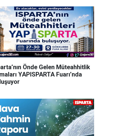
parta’nın Önde Gelen Müteahhitlik
rmaları YAPISPARTA Fuarı’nda
luşuyor