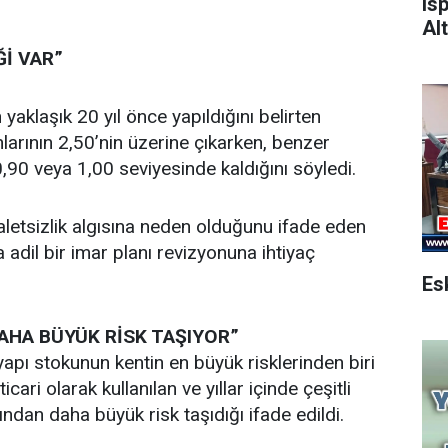
Is
Alt
Ğİ VAR”
aklaşık 20 yıl önce yapıldığını belirten
arının 2,50’nin üzerine çıkarken, benzer
,90 veya 1,00 seviyesinde kaldığını söyledi.
etsizlik algısına neden olduğunu ifade eden
adil bir imar planı revizyonuna ihtiyaç
DAHA BÜYÜK RİSK TAŞIYOR”
apı stokunun kentin en büyük risklerinden biri
icari olarak kullanılan ve yıllar içinde çeşitli
ından daha büyük risk taşıdığı ifade edildi.