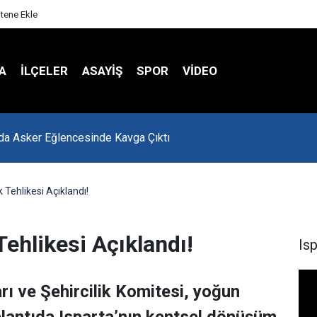
itene Ekle
A
İLÇELER
ASAYİŞ
SPOR
VIDEO
'da Asker Eğlencesinde Kavga Çıktı
 Tehlikesi Açıklandı!
Tehlikesi Açıklandı!
Is
ı ve Şehircilik Komitesi, yoğun