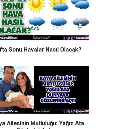
fta Sonu Havalar Nasıl Olacak?
ya Ailesinin Mutluluğu: Yağız Ata