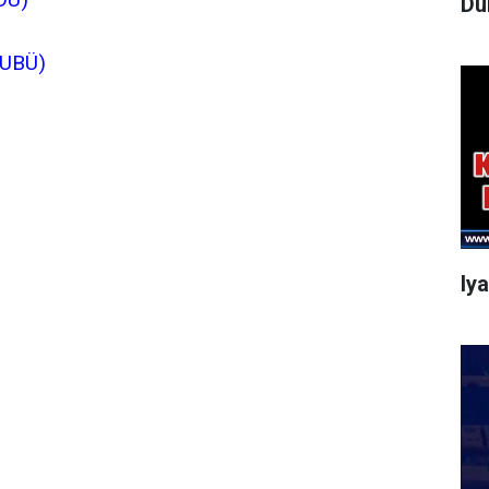
Dü
SUBÜ)
Iy