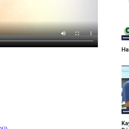
Ha
Ka
DÜ)