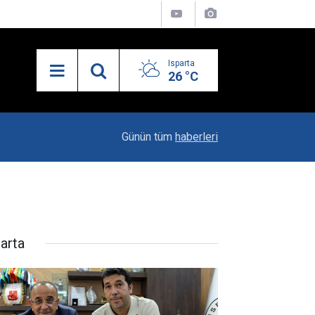
Isparta
26 °C
19:20
Vali Erin: Bu İşin Kenarında Olanlara Bile Bu M
Günün tüm
haberleri
parta