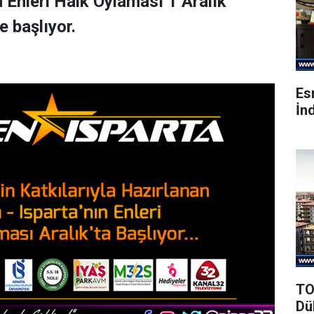
n Enleri Halk Oylaması 1 Aralık
 başlıyor.
Es
İnd
TO
Dü