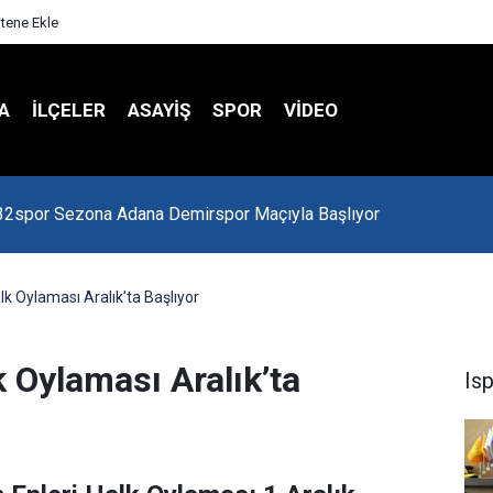
itene Ekle
A
İLÇELER
ASAYİŞ
SPOR
VIDEO
 Kredi Batağında
alk Oylaması Aralık’ta Başlıyor
k Oylaması Aralık’ta
Is