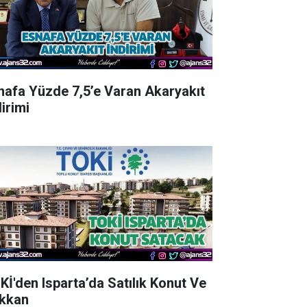
nafa Yüzde 7,5’e Varan Akaryakıt
irimi
Kİ'den Isparta’da Satılık Konut Ve
kkan