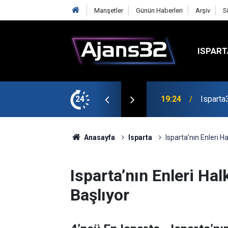
Manşetler
Günün Haberleri
Arşiv
S
ISPART
mirspor Maçıyla Başlıyor
24
19:22
Isparta
Anasayfa
Isparta
Isparta’nın Enleri H
Isparta’nın Enleri Hal
Başlıyor