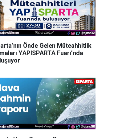
parta’nın Önde Gelen Müteahhitlik
rmaları YAPISPARTA Fuarı’nda
luşuyor