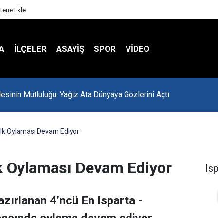
itene Ekle
A
İLÇELER
ASAYİŞ
SPOR
VIDEO
lesinin Mutluluğu: Yağız Ata Dünyaya Gözlerini Açtı
Halk Oylaması Devam Ediyor
lk Oylaması Devam Ediyor
Is
hazırlanan 4’ncü En Isparta -