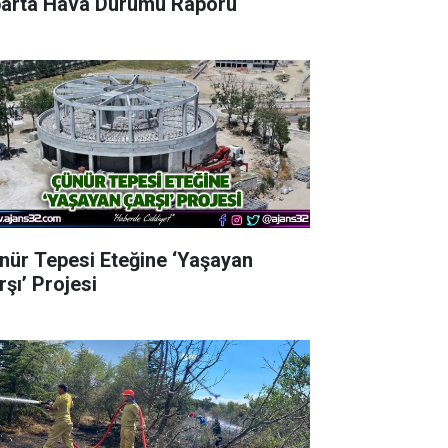
parta Hava Durumu Raporu
nür Tepesi Eteğine ‘Yaşayan
rşı’ Projesi