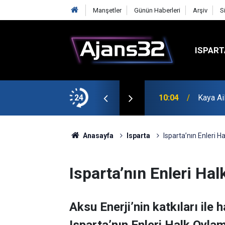
Manşetler
Günün Haberleri
Arşiv
S
ISPART
k?
24
10:04
Kaya Ai
Anasayfa
Isparta
Isparta’nın Enleri 
Isparta’nın Enleri Ha
Aksu Enerji’nin katkıları ile 