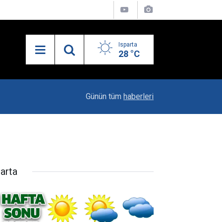
Isparta
28 °C
10:29
Iyaş’ın Gizli Kahramanı Fatih Kurt
Günün tüm
haberleri
parta