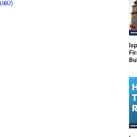
SUBÜ)
Is
Fi
Bu