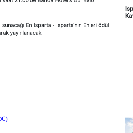
saat 21:00’de Barida Hotel’s Gül Balo
Is
Ka
sunacağı En Isparta - Isparta’nın Enleri ödül
arak yayınlanacak.
DÜ)