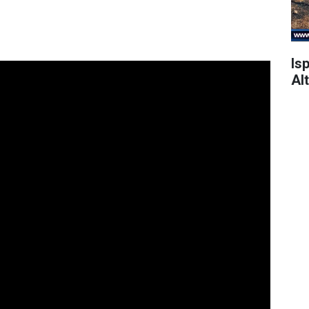
Is
Alt