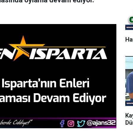
amasında oylama devam ediyor.
Ha
Ka
Dü