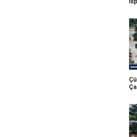
Is
Çü
Ça