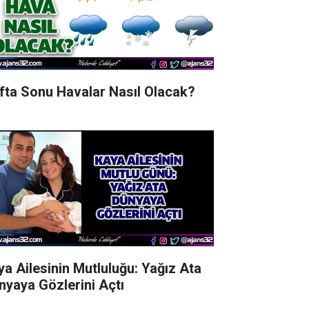
fta Sonu Havalar Nasıl Olacak?
ya Ailesinin Mutluluğu: Yağız Ata
nyaya Gözlerini Açtı