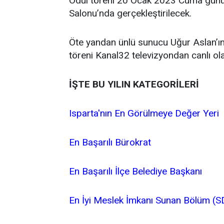
Ödül töreni 20 Ocak 2023 Cuma günü 
Salonu’nda gerçekleştirilecek.
Öte yandan ünlü sunucu Uğur Aslan’ın 
töreni Kanal32 televizyondan canlı ol
İŞTE BU YILIN KATEGORİLERİ
Isparta'nın En Görülmeye Değer Yeri
En Başarılı Bürokrat
En Başarılı İlçe Belediye Başkanı
En İyi Meslek İmkanı Sunan Bölüm (S