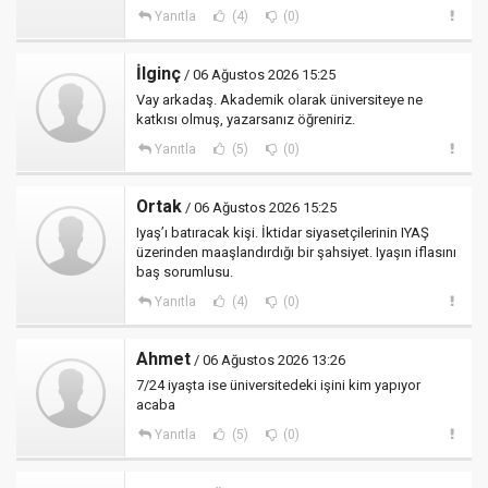
Yanıtla
(4)
(0)
İlginç
/ 06 Ağustos 2026 15:25
Vay arkadaş. Akademik olarak üniversiteye ne
katkısı olmuş, yazarsanız öğreniriz.
Yanıtla
(5)
(0)
Ortak
/ 06 Ağustos 2026 15:25
Iyaş’ı batıracak kişi. İktidar siyasetçilerinin IYAŞ
üzerinden maaşlandırdığı bir şahsiyet. Iyaşın iflasını
baş sorumlusu.
Yanıtla
(4)
(0)
Ahmet
/ 06 Ağustos 2026 13:26
7/24 iyaşta ise üniversitedeki işini kim yapıyor
acaba
Yanıtla
(5)
(0)