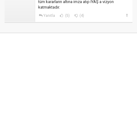
tüm kararların altına imza atıp IYAŞ a vizyon
katmaktadır.
Yanıtla
(5)
(4)