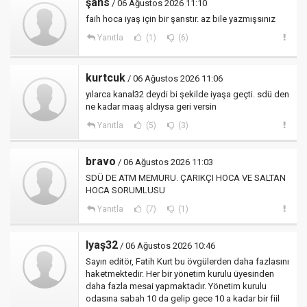
şans
/ 06 Ağustos 2026 11:10
faih hoca iyaş için bir şanstır. az bile yazmışsınız
Yanıtla
(1)
(6)
kurtcuk
/ 06 Ağustos 2026 11:06
yılarca kanal32 deydi bi şekilde iyaşa geçti. sdü den
ne kadar maaş aldıysa geri versin
Yanıtla
(5)
(3)
bravo
/ 06 Ağustos 2026 11:03
SDÜ DE ATM MEMURU. ÇARIKÇI HOCA VE SALTAN
HOCA SORUMLUSU
Yanıtla
(7)
(1)
Iyaş32
/ 06 Ağustos 2026 10:46
Sayın editör, Fatih Kurt bu övgülerden daha fazlasını
haketmektedir. Her bir yönetim kurulu üyesinden
daha fazla mesai yapmaktadır. Yönetim kurulu
odasına sabah 10 da gelip gece 10 a kadar bir fiil