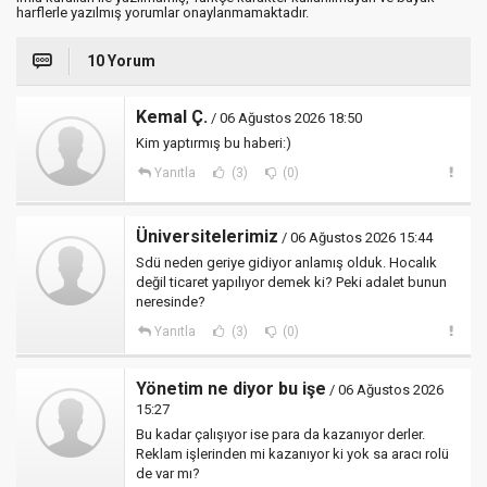
harflerle yazılmış yorumlar onaylanmamaktadır.
10 Yorum
Kemal Ç.
/ 06 Ağustos 2026 18:50
Kim yaptırmış bu haberi:)
Yanıtla
(3)
(0)
Üniversitelerimiz
/ 06 Ağustos 2026 15:44
Sdü neden geriye gidiyor anlamış olduk. Hocalık
değil ticaret yapılıyor demek ki? Peki adalet bunun
neresinde?
Yanıtla
(3)
(0)
Yönetim ne diyor bu işe
/ 06 Ağustos 2026
15:27
Bu kadar çalışıyor ise para da kazanıyor derler.
Reklam işlerinden mi kazanıyor ki yok sa aracı rolü
de var mı?