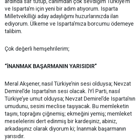
ardında saf tutup, canımdan çok sevdiğim Türkiye’m
ve Isparta’m için yeni bir adım atıyorum. Isparta
Milletvekilliği aday adaylığımı huzurlarınızda ilan
ediyorum. Ülkeme ve Isparta’mıza borcumu ödemeye
talibim.
Çok değerli hemşehrilerim;
“İNANMAK BAŞARMANIN YARISIDIR”
Meral Akşener, nasıl Türkiye’nin sesi olduysa; Nevzat
Demirel’de Isparta’nın sesi olacak. İYİ Parti, nasıl
Türkiye’ye umut olduysa; Nevzat Demirel’de Isparta’nın
umudunu, sesini meclise taşıyacak. Bu memleketin
taşını, toprağını çiğnemiş; ekmeğini yemiş; memleket
meselelerini dert edinmiş bir kardeşiniz, abiniz,
arkadaşınız olarak diyorum ki; İnanmak başarmanın
yarısıdır.