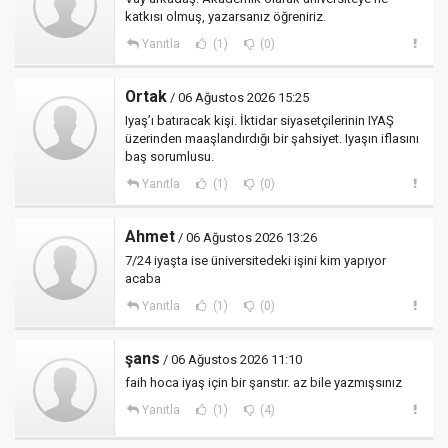
katkısı olmuş, yazarsanız öğreniriz.
Yanıtla
(1)
(0)
Ortak
/ 06 Ağustos 2026 15:25
Iyaş’ı batıracak kişi. İktidar siyasetçilerinin IYAŞ
üzerinden maaşlandırdığı bir şahsiyet. Iyaşın iflasını
baş sorumlusu.
Yanıtla
(1)
(0)
Ahmet
/ 06 Ağustos 2026 13:26
7/24 iyaşta ise üniversitedeki işini kim yapıyor
acaba
Yanıtla
(1)
(0)
şans
/ 06 Ağustos 2026 11:10
faih hoca iyaş için bir şanstır. az bile yazmışsınız
Yanıtla
(1)
(4)