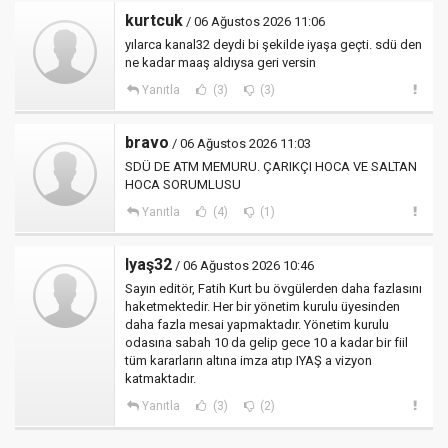
kurtcuk
/ 06 Ağustos 2026 11:06
yılarca kanal32 deydi bi şekilde iyaşa geçti. sdü den
ne kadar maaş aldıysa geri versin
Yanıtla
(3)
(3)
bravo
/ 06 Ağustos 2026 11:03
SDÜ DE ATM MEMURU. ÇARIKÇI HOCA VE SALTAN
HOCA SORUMLUSU
Yanıtla
(4)
(1)
Iyaş32
/ 06 Ağustos 2026 10:46
Sayın editör, Fatih Kurt bu övgülerden daha fazlasını
haketmektedir. Her bir yönetim kurulu üyesinden
daha fazla mesai yapmaktadır. Yönetim kurulu
odasına sabah 10 da gelip gece 10 a kadar bir fiil
tüm kararların altına imza atıp IYAŞ a vizyon
katmaktadır.
Yanıtla
(3)
(2)