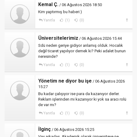
Kemal Ç.
/ 06 Ağustos 2026 18:50
Kim yaptırmış bu haberi:)
Yanıtla
(1)
(0)
Üniversitelerimiz
/ 06 Ağustos 2026 15:44
Sdü neden geriye gidiyor anlamış olduk. Hocalık
değil ticaret yapılıyor demek ki? Peki adalet bunun
neresinde?
Yanıtla
(1)
(0)
Yönetim ne diyor bu işe
/ 06 Ağustos 2026
15:27
Bu kadar çalışıyor ise para da kazanıyor derler.
Reklam işlerinden mi kazanıyor ki yok sa aracı rolü
de var mı?
Yanıtla
(1)
(0)
İlginç
/ 06 Ağustos 2026 15:25
Vay arkadaş. Akademik olarak üniversiteye ne