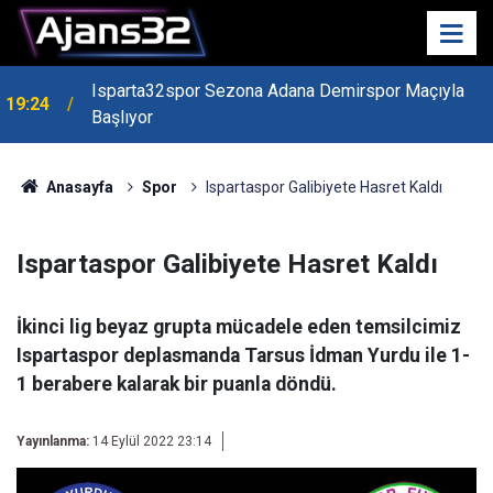
Isparta32spor Sezona Adana Demirspor Maçıyla
19:24
Başlıyor
19:22
Isparta Kredi Batağında
Anasayfa
Spor
Ispartaspor Galibiyete Hasret Kaldı
Ispartaspor Galibiyete Hasret Kaldı
İkinci lig beyaz grupta mücadele eden temsilcimiz
Ispartaspor deplasmanda Tarsus İdman Yurdu ile 1-
1 berabere kalarak bir puanla döndü.
Yayınlanma:
14 Eylül 2022 23:14