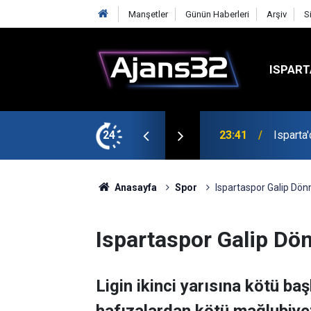
Manşetler
Günün Haberleri
Arşiv
S
ISPART
24
23:21
6 Mart 
Anasayfa
Spor
Ispartaspor Galip Dön
Ispartaspor Galip Dö
Ligin ikinci yarısına kötü ba