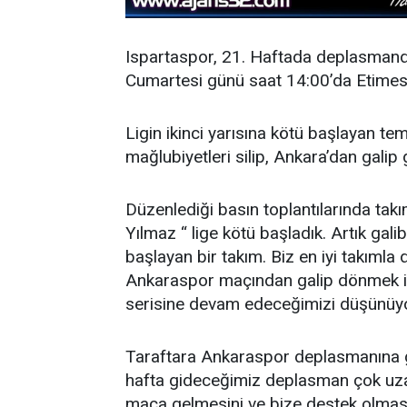
Ispartaspor, 21. Haftada deplasman
Cumartesi günü saat 14:00’da Etimes
Ligin ikinci yarısına kötü başlayan te
mağlubiyetleri silip, Ankara’dan galip 
Düzenlediği basın toplantılarında tak
Yılmaz “ lige kötü başladık. Artık galib
başlayan bir takım. Biz en iyi takıml
Ankaraspor maçından galip dönmek ist
serisine devam edeceğimizi düşünüyo
Taraftara Ankaraspor deplasmanına g
hafta gideceğimiz deplasman çok uzak
maça gelmesini ve bize destek olmasın