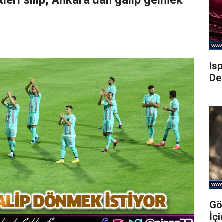
leri silip, Ankara’dan galip gelmek
Is
De
Gö
İç