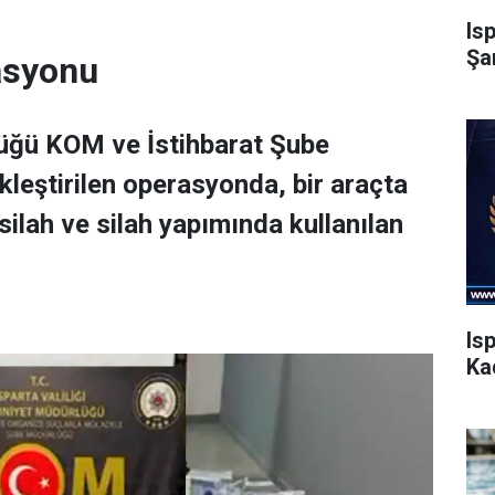
Is
Şa
rasyonu
lüğü KOM ve İstihbarat Şube
leştirilen operasyonda, bir araçta
ilah ve silah yapımında kullanılan
Is
Ka