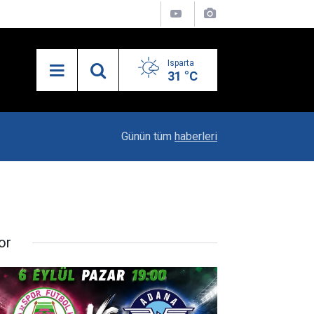
Isparta
31 °C
23:06
"Karacaören Özel Hükümleri Isparta Sanayisinin
Günün tüm
haberleri
or