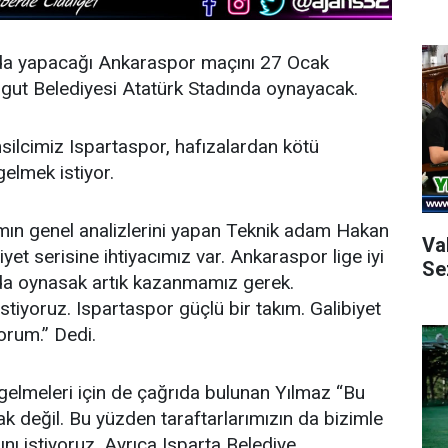
da yapacağı Ankaraspor maçını 27 Ocak
gut Belediyesi Atatürk Stadında oynayacak.
msilcimiz Ispartaspor, hafızalardan kötü
gelmek istiyor.
ımın genel analizlerini yapan Teknik adam Hakan
Va
iyet serisine ihtiyacımız var. Ankaraspor lige iyi
Se
a da oynasak artık kazanmamız gerek.
iyoruz. Ispartaspor güçlü bir takım. Galibiyet
rum.” Dedi.
elmeleri için de çağrıda bulunan Yılmaz “Bu
 değil. Bu yüzden taraftarlarımızın da bizimle
ı istiyoruz. Ayrıca Isparta Belediye