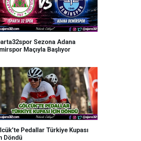
parta32spor Sezona Adana
mirspor Maçıyla Başlıyor
lcük’te Pedallar Türkiye Kupası
in Döndü