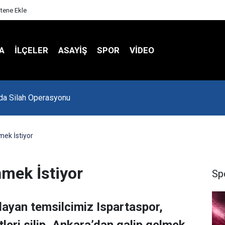
itene Ekle
A
İLÇELER
ASAYİŞ
SPOR
VIDEO
Spor Salonu Yeniden Yükseliyor
mek İstiyor
nmek İstiyor
Sp
şlayan temsilcimiz Ispartaspor,