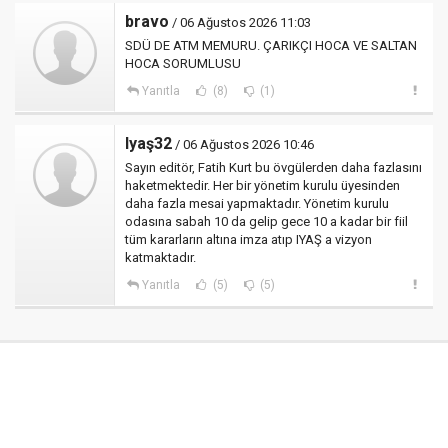
bravo
/ 06 Ağustos 2026 11:03
SDÜ DE ATM MEMURU. ÇARIKÇI HOCA VE SALTAN
HOCA SORUMLUSU
Yanıtla
(8)
(1)
Iyaş32
/ 06 Ağustos 2026 10:46
Sayın editör, Fatih Kurt bu övgülerden daha fazlasını
haketmektedir. Her bir yönetim kurulu üyesinden
daha fazla mesai yapmaktadır. Yönetim kurulu
odasına sabah 10 da gelip gece 10 a kadar bir fiil
tüm kararların altına imza atıp IYAŞ a vizyon
katmaktadır.
Yanıtla
(5)
(5)