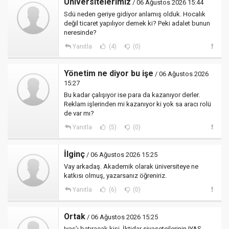
Üniversitelerimiz
/ 06 Ağustos 2026 15:44
Sdü neden geriye gidiyor anlamış olduk. Hocalık
değil ticaret yapılıyor demek ki? Peki adalet bunun
neresinde?
Yanıtla
(4)
(0)
Yönetim ne diyor bu işe
/ 06 Ağustos 2026
15:27
Bu kadar çalışıyor ise para da kazanıyor derler.
Reklam işlerinden mi kazanıyor ki yok sa aracı rolü
de var mı?
Yanıtla
(5)
(0)
İlginç
/ 06 Ağustos 2026 15:25
Vay arkadaş. Akademik olarak üniversiteye ne
katkısı olmuş, yazarsanız öğreniriz.
Yanıtla
(6)
(0)
Ortak
/ 06 Ağustos 2026 15:25
Iyaş’ı batıracak kişi. İktidar siyasetçilerinin IYAŞ