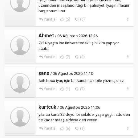
üzerinden maaşlandırdığı bir şahsiyet. Iyaşın iflasını
baş sorumlusu.
Yanıtla
(5)
(0)
Ahmet
/ 06 Ağustos 2026 13:26
7/24 iyaşta ise üniversitedeki işini kim yapıyor
acaba
Yanıtla
(7)
(0)
şans
/ 06 Ağustos 2026 11:10
faih hoca iyaş için bir şanstır. az bile yazmışsınız
Yanıtla
(1)
(7)
kurtcuk
/ 06 Ağustos 2026 11:06
yılarca kanal32 deydi bi şekilde iyaşa geçti. sdü den
ne kadar maaş aldıysa geri versin
Yanıtla
(6)
(3)