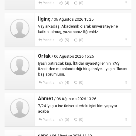
Yanıtla
(4)
(0)
İlginç
/ 06 Ağustos 2026 15:25
Vay arkadaş. Akademik olarak üniversiteye ne
katkısı olmuş, yazarsanız öğreniriz.
Yanıtla
(5)
(0)
Ortak
/ 06 Ağustos 2026 15:25
Iyaş’ı batıracak kişi. İktidar siyasetçilerinin IYAŞ
üzerinden maaşlandırdığı bir şahsiyet. Iyaşın iflasını
baş sorumlusu.
Yanıtla
(4)
(0)
Ahmet
/ 06 Ağustos 2026 13:26
7/24 iyaşta ise üniversitedeki işini kim yapıyor
acaba
Yanıtla
(5)
(0)
şans
/ 06 Ağustos 2026 11:10