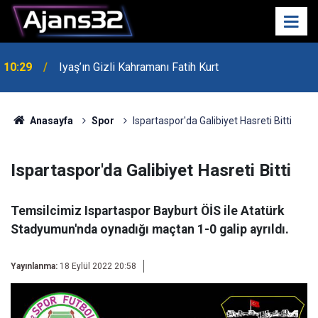
10:29
Iyaş’ın Gizli Kahramanı Fatih Kurt
00:52
Isparta'da Asker Eğlencesinde Kavga Çıktı
Anasayfa
Spor
Ispartaspor'da Galibiyet Hasreti Bitti
Ispartaspor'da Galibiyet Hasreti Bitti
Temsilcimiz Ispartaspor Bayburt ÖİS ile Atatürk
Stadyumun'nda oynadığı maçtan 1-0 galip ayrıldı.
Yayınlanma:
18 Eylül 2022 20:58