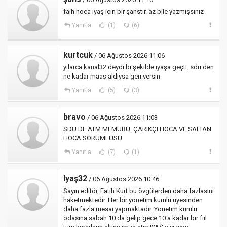
faih hoca iyaş için bir şanstır. az bile yazmışsınız
Yanıtla
(1)
(6)
kurtcuk
/ 06 Ağustos 2026 11:06
yılarca kanal32 deydi bi şekilde iyaşa geçti. sdü den
ne kadar maaş aldıysa geri versin
Yanıtla
(5)
(3)
bravo
/ 06 Ağustos 2026 11:03
SDÜ DE ATM MEMURU. ÇARIKÇI HOCA VE SALTAN
HOCA SORUMLUSU
Yanıtla
(7)
(1)
Iyaş32
/ 06 Ağustos 2026 10:46
Sayın editör, Fatih Kurt bu övgülerden daha fazlasını
haketmektedir. Her bir yönetim kurulu üyesinden
daha fazla mesai yapmaktadır. Yönetim kurulu
odasına sabah 10 da gelip gece 10 a kadar bir fiil