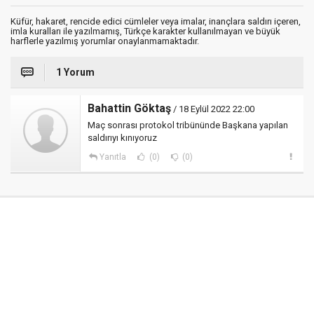
Küfür, hakaret, rencide edici cümleler veya imalar, inançlara saldırı içeren,
imla kuralları ile yazılmamış, Türkçe karakter kullanılmayan ve büyük
harflerle yazılmış yorumlar onaylanmamaktadır.
1 Yorum
Bahattin Göktaş
/ 18 Eylül 2022 22:00
Maç sonrası protokol tribününde Başkana yapılan
saldırıyı kınıyoruz
Yanıtla
(0)
(0)