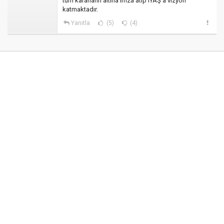
tüm kararların altına imza atıp IYAŞ a vizyon
katmaktadır.
Yanıtla
(5)
(4)