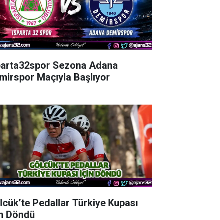
parta32spor Sezona Adana
mirspor Maçıyla Başlıyor
lcük’te Pedallar Türkiye Kupası
in Döndü