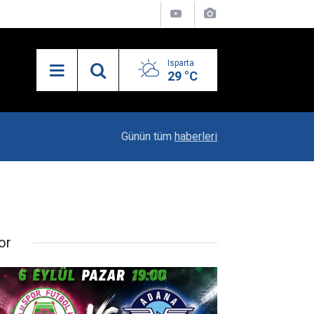
Isparta
29 °C
13:55
Isparta'nın Yatırım Dosyası Devletin Zirvesinde
Günün tüm
haberleri
or