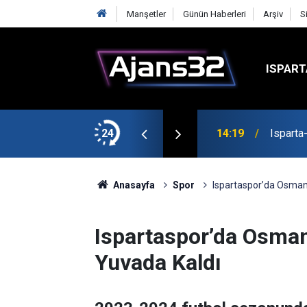
Manşetler
Günün Haberleri
Arşiv
S
ISPART
24
14:19
Isparta
Anasayfa
Spor
Ispartaspor’da Osman
Ispartaspor’da Osma
Yuvada Kaldı