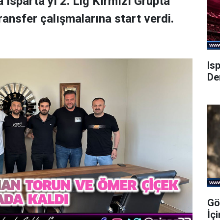
Isparta’yı 2. Lig Kırmızı Grupta
ansfer çalışmalarına start verdi.
Is
De
Gö
İç