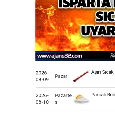
Aşırı Sıcak
2026-
Pazar
08-09
Parçalı Bul
2026-
Pazarte
08-10
si