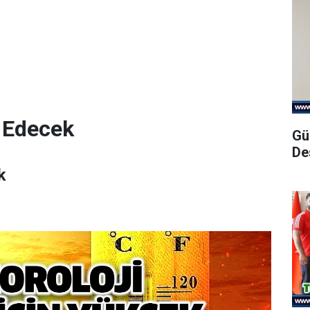
 Edecek
Gü
De
k