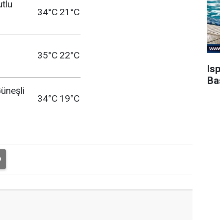
utlu
34°C
21°C
35°C
22°C
Is
Ba
üneşli
34°C
19°C