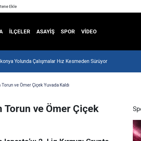
itene Ekle
A
İLÇELER
ASAYİŞ
SPOR
VIDEO
-konya Yolunda Çalışmalar Hız Kesmeden Sürüyor
 Torun ve Ömer Çiçek Yuvada Kaldı
n Torun ve Ömer Çiçek
Sp