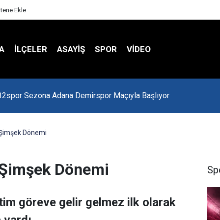
itene Ekle
A
İLÇELER
ASAYİŞ
SPOR
VIDEO
 Kredi Batağında
 Şimşek Dönemi
f Şimşek Dönemi
Sp
tim göreve gelir gelmez ilk olarak