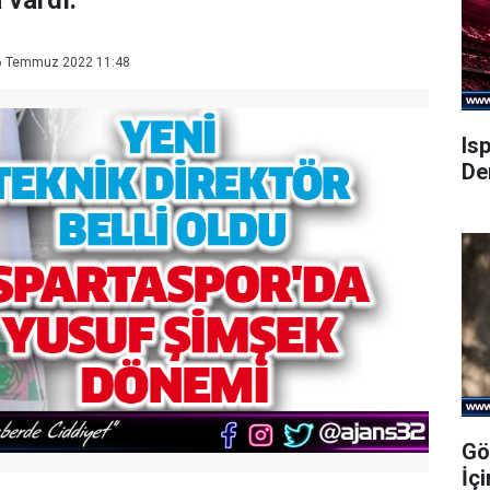
 vardı.
 Temmuz 2022 11:48
Is
De
Gö
İç