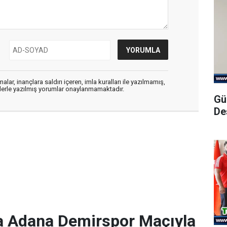
alar, inançlara saldırı içeren, imla kuralları ile yazılmamış,
flerle yazılmış yorumlar onaylanmamaktadır.
Gü
De
a Adana Demirspor Maçıyla