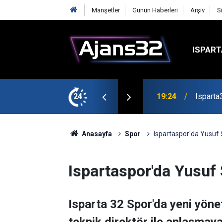
Manşetler
Günün Haberleri
Arşiv
S
ISPART
mirspor Maçıyla Başlıyor
24
19:22
Isparta
Anasayfa
Spor
Ispartaspor'da Yusuf
Ispartaspor'da Yusu
Isparta 32 Spor'da yeni yöne