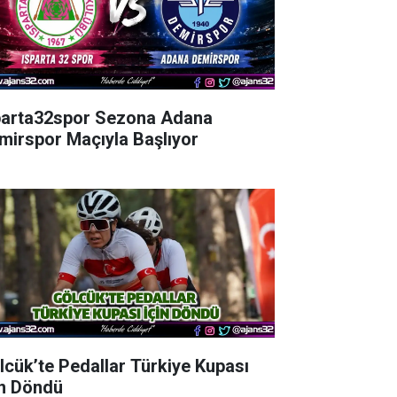
parta32spor Sezona Adana
mirspor Maçıyla Başlıyor
lcük’te Pedallar Türkiye Kupası
in Döndü