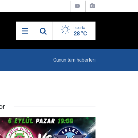
Isparta
28 °C
19:20
Vali Erin: Bu İşin Kenarında Olanlara Bile Bu M
Günün tüm
haberleri
or