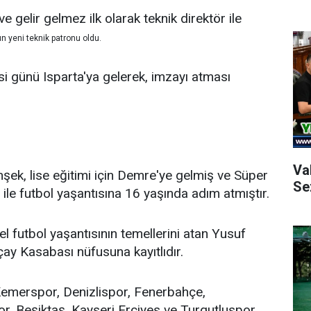
 gelir gelmez ilk olarak teknik direktör ile
n yeni teknik patronu oldu.
 günü Isparta'ya gelerek, imzayı atması
Va
şek, lise eğitimi için Demre'ye gelmiş ve Süper
Se
le futbol yaşantısına 16 yaşında adım atmıştır.
 futbol yaşantısının temellerini atan Yusuf
çay Kasabası nüfusuna kayıtlıdır.
Kemerspor, Denizlispor, Fenerbahçe,
, Beşiktaş, Kayseri Erciyes ve Turgutluspor