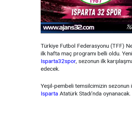
Türkiye Futbol Federasyonu (TFF) N
ilk hafta maç programı belli oldu. Y
Isparta32spor
, sezonun ilk karşıla
edecek.
Yeşil-pembeli temsilcimizin sezonun 
Isparta
Atatürk Stadı’nda oynanacak.