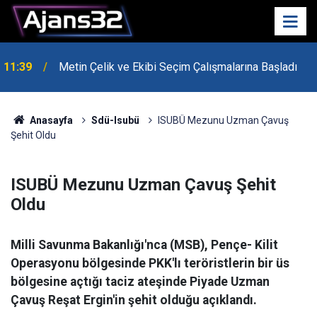
10:15
Hafta Sonu Havalar Nasıl Olacak?
Anasayfa
Sdü-Isubü
ISUBÜ Mezunu Uzman Çavuş
Şehit Oldu
ISUBÜ Mezunu Uzman Çavuş Şehit
Oldu
Milli Savunma Bakanlığı'nca (MSB), Pençe- Kilit
Operasyonu bölgesinde PKK'lı teröristlerin bir üs
bölgesine açtığı taciz ateşinde Piyade Uzman
Çavuş Reşat Ergin'in şehit olduğu açıklandı.