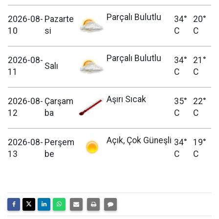
Parçalı Bulutlu
2026-08-
Pazarte
34°
20°
10
si
C
C
Parçalı Bulutlu
2026-08-
34°
21°
Salı
11
C
C
Aşırı Sıcak
2026-08-
Çarşam
35°
22°
12
ba
C
C
Açık, Çok Güneşli
2026-08-
Perşem
34°
19°
13
be
C
C