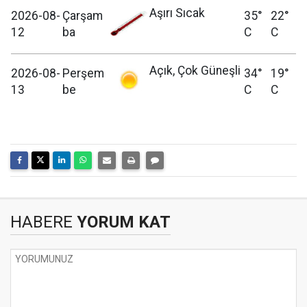
Aşırı Sıcak
2026-08-
Çarşam
35°
22°
12
ba
C
C
Açık, Çok Güneşli
2026-08-
Perşem
34°
19°
13
be
C
C
HABERE
YORUM KAT