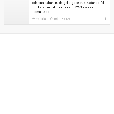
odasına sabah 10 da gelip gece 10 a kadar bir fiil
tüm kararların altına imza atıp IYAŞ a vizyon
katmaktadır.
Yanıtla
(0)
(2)