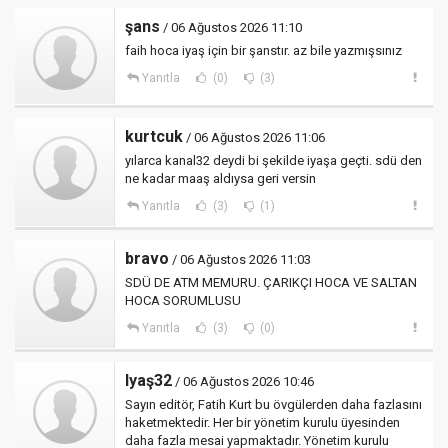
şans
/ 06 Ağustos 2026 11:10
faih hoca iyaş için bir şanstır. az bile yazmışsınız
Yanıtla
(0)
(3)
kurtcuk
/ 06 Ağustos 2026 11:06
yılarca kanal32 deydi bi şekilde iyaşa geçti. sdü den
ne kadar maaş aldıysa geri versin
Yanıtla
(3)
(1)
bravo
/ 06 Ağustos 2026 11:03
SDÜ DE ATM MEMURU. ÇARIKÇI HOCA VE SALTAN
HOCA SORUMLUSU
Yanıtla
(3)
(0)
Iyaş32
/ 06 Ağustos 2026 10:46
Sayın editör, Fatih Kurt bu övgülerden daha fazlasını
haketmektedir. Her bir yönetim kurulu üyesinden
daha fazla mesai yapmaktadır. Yönetim kurulu