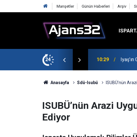
Manşetler
Günün Haberleri
Arşiv
S
ISPART
t
24
00:52
Isparta
Anasayfa
Sdü-Isubü
ISUBÜ’nün Arazi
ISUBÜ’nün Arazi Uygu
Ediyor