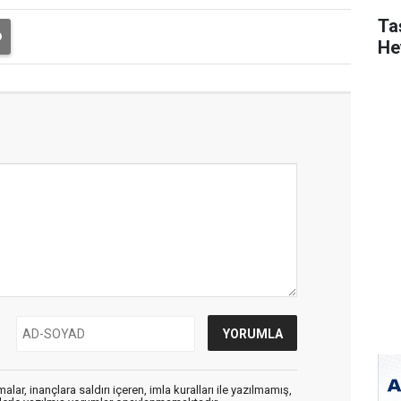
Ta
He
alar, inançlara saldırı içeren, imla kuralları ile yazılmamış,