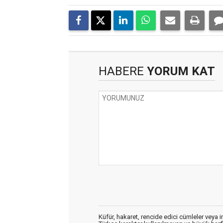
HABERE
YORUM KAT
Küfür, hakaret, rencide edici cümleler veya im