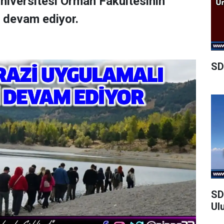
Üniversitesi Orman Fakültesinin
i devam ediyor.
SD
SD
Ul