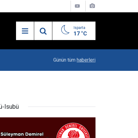
Isparta
17 °C
21:34
Uzaktan Hasta Değerlendirme Sistemi İle Yeni
Günün tüm
haberleri
ü-Isubü