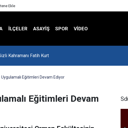
itene Ekle
A
İLÇELER
ASAYİŞ
SPOR
VIDEO
'da Asker Eğlencesinde Kavga Çıktı
 Uygulamalı Eğitimleri Devam Ediyor
lamalı Eğitimleri Devam
Sd