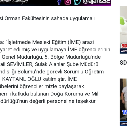
esi Orman Fakültesinin sahada uygulamalı
da: “İşletmede Mesleki Eğitim (İME) arazi
yaret edilmiş ve uygulamaya İME öğrencilerinin
r Genel Müdürlüğü, 6. Bölge Müdürlüğü’nde
SD
smail SEVİMLER, Sulak Alanlar Şube Müdürü
sliği Bölümü’nde görevli Sorumlu Öğretim
LI KAYTANLIOĞLU katılmıştır. İME
übelerini öğrencilerimizle paylaşarak
önemli katkıda bulunan Doğa Koruma ve Milli
dürlüğü’nün değerli personeline teşekkür