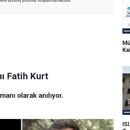
flerle yazılmış yorumlar onaylanmamaktadır.
Mü
Ka
ı Fatih Kurt
amanı olarak anılıyor.
IS