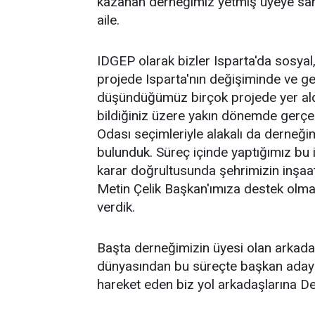
kazanan derneğimiz yetmiş üyeye sah
aile.
IDGEP olarak bizler Isparta'da sosyal,
projede Isparta'nın değişiminde ve g
düşündüğümüz birçok projede yer ald
bildiğiniz üzere yakın dönemde gerçek
Odası seçimleriyle alakalı da derneğim
bulunduk. Süreç içinde yaptığımız bu 
karar doğrultusunda şehrimizin inşaat
Metin Çelik Başkan'ımıza destek olmay
verdik.
Başta derneğimizin üyesi olan arkadaş
dünyasından bu süreçte başkan adayı
hareket eden biz yol arkadaşlarına Dest