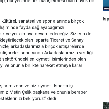
ip, bünyesinde de 145 işletmesi olan büyük bir
Is
 kültürel, sanatsal ve spor alanında birçok
elişiminde fayda sağlayacağımızı
ık ve yer almaya devam edeceğiz. Sizlerin de
leştirilecek olan Isparta Ticaret ve Sanayi
izle, arkadaşlarımızla birçok istişarelerde
istişareler sonucunda Arkadaşlarımızın verdiği
 sektöründeki en kıymetli isimlerinden olan
ı ve onunla birlikte hareket etmeye karar
larımızdan ve siz kıymetli Isparta iş
mız Metin Çelik başkana ve onunla beraber
eklerinizi bekliyoruz.’’ dedi