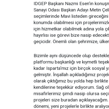
IDGEP Başkanı Nazmi Esen’in konuşma
Sanayi Odası Başkan Adayı Metin Çeli
seçimlerinde Mavi listeden gireceğini 
konumda olabilmesi için projelerimiz
için hizmetkar olabilmek adına yola ç
hayırlısı ise görevi bize nasip edecek
geçicidir. Önemli olan şehrimize, ülke
Bizimle aynı düşüncede olup destekler
platformu başkanlığı ve kıymetli teşe
kadar Isparta'mız için birçok sosyal y
gelmiştir. İnşallah açıkladığımız proj
olarak çıktığımız bu yolda hep birlik
kendilerine teşekkür ediyorum. Sağ ol
misafirlerimiz şimdi nasip olursa se
projeleri size buradan açıklayacağım.
dönemi, yeni projelerle birlikte aralıyor