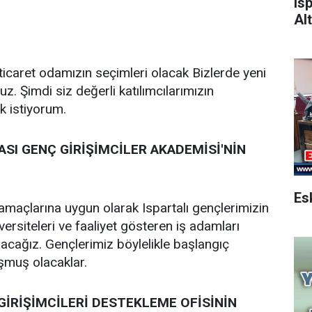
Is
Alt
ticaret odamızın seçimleri olacak Bizlerde yeni
uz. Şimdi siz değerli katılımcılarımızın
 istiyorum.
ASI GENÇ GİRİŞİMCİLER AKADEMİSİ'NİN
maçlarına uygun olarak Ispartalı gençlerimizin
iversiteleri ve faaliyet gösteren iş adamları
ıracağız. Gençlerimiz böylelikle başlangıç
şmuş olacaklar.
 GİRİŞİMCİLERİ DESTEKLEME OFİSİNİN