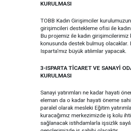
KURULMASI
TOBB Kadın Girişimciler kurulumuzun
girişimcileri destekleme ofisi ile kad
Bu projemiz ile kadın girişimcilerimiz
konusunda destek bulmuş olacaklar. B
Isparta'mız büyük atılımlar yapacak.
3-ISPARTA TİCARET VE SANAYİ O
KURULMASI
Sanayi yatırımları ne kadar hayati öne
eleman da o kadar hayati öneme sahipt
paralel olarak mesleki Eğitim yatırım
kuracağımız merkezimizde iş kolu ihti
sağlanacak istihdamlarla işsizlik say
gençlerimizde iş sahibi olacaktır.