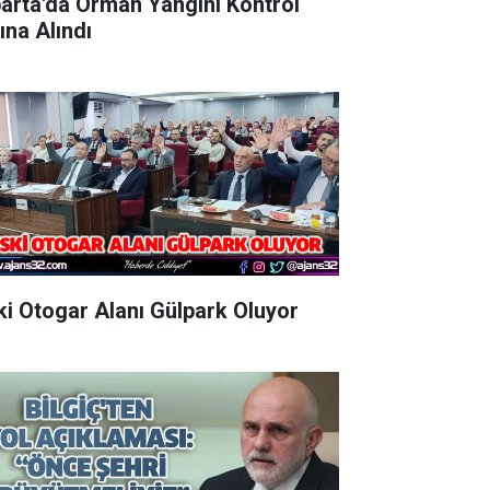
parta'da Orman Yangını Kontrol
ına Alındı
Eski Otogar Alanı Gülpark Oluyor