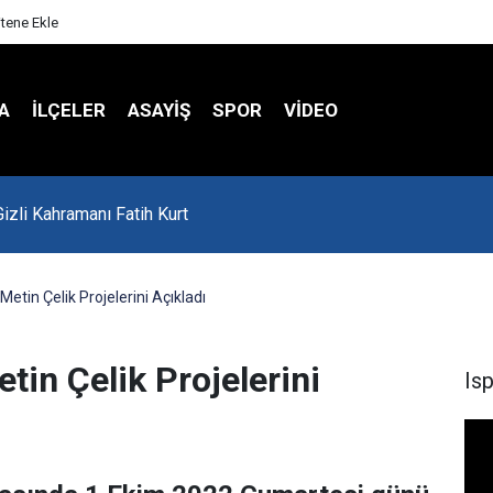
itene Ekle
A
İLÇELER
ASAYİŞ
SPOR
VIDEO
'da Asker Eğlencesinde Kavga Çıktı
etin Çelik Projelerini Açıkladı
in Çelik Projelerini
Is