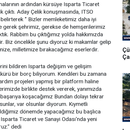
larının ardından kürsüye Isparta Ticaret
k çıktı. Aday Çelik konuşmasında, ITSO
belirterek ‘’ Bizler memleketimiz daha iyi
le gerek şehrimiz, gerekse de hemşerilerimiz
ıktık. Rabbim bu çıktığımız yolda hakkımızda
tir. Biz öncelikle şunu diyoruz ki makamlar gelip
mize, milletimize bırakacağımız eserlerdir.
Çü
Ça
ini bildiren Isparta değişim ve gelişim
kkürü bir borç biliyorum. Kendileri bu zamana
ardım projeleri yapmış bir platform haline
elerimizde birlikte destek vererek, yanımızda
te başarıya koşacağımız Bundan dolayı tekrar
sunlar, var olsunlar diyorum. Kıymetli
çildiğimiz dönemde yapacağımız bu başlıca
 Isparta Ticaret ve Sanayi Odası'nda yeni
uz.’’ dedi