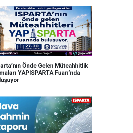
parta’nın Önde Gelen Müteahhitlik
rmaları YAPISPARTA Fuarı’nda
luşuyor