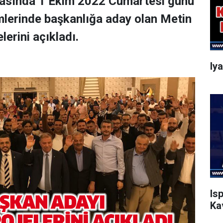
dasında 1 Ekim 2022 Cumartesi günü
mlerinde başkanlığa aday olan Metin
elerini açıkladı.
Iy
Is
Ka