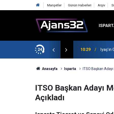
Manşetler
Günün Haberleri
Arşiv
S
ISPART
t
24
00:52
Isparta
Anasayfa
Isparta
ITSO Başkan Adayı M
ITSO Başkan Adayı Met
Açıkladı