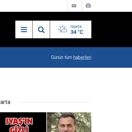
Isparta
34 °C
21:34
Uzaktan Hasta Değerlendirme Sistemi İle Yeni
Günün tüm
haberleri
parta