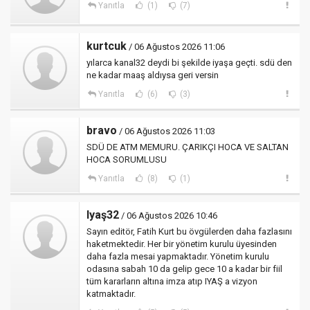
Yanıtla
(1)
(7)
kurtcuk
/ 06 Ağustos 2026 11:06
yılarca kanal32 deydi bi şekilde iyaşa geçti. sdü den
ne kadar maaş aldıysa geri versin
Yanıtla
(6)
(3)
bravo
/ 06 Ağustos 2026 11:03
SDÜ DE ATM MEMURU. ÇARIKÇI HOCA VE SALTAN
HOCA SORUMLUSU
Yanıtla
(8)
(1)
Iyaş32
/ 06 Ağustos 2026 10:46
Sayın editör, Fatih Kurt bu övgülerden daha fazlasını
haketmektedir. Her bir yönetim kurulu üyesinden
daha fazla mesai yapmaktadır. Yönetim kurulu
odasına sabah 10 da gelip gece 10 a kadar bir fiil
tüm kararların altına imza atıp IYAŞ a vizyon
katmaktadır.