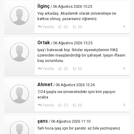
İlginç
/ 06 Ağustos 2026 15:25
Vay arkadaş. Akademik olarak üniversiteye ne
katkısı olmuş, yazarsanız öğreniriz.
Yanıtla
(6)
(0)
Ortak
/ 06 Ağustos 2026 15:25
Iyaş’ı batıracak kişi. İktidar siyasetçilerinin IYAŞ
üzerinden maaşlandırdığı bir şahsiyet. Iyaşın iflasını
baş sorumlusu.
Yanıtla
(5)
(0)
Ahmet
/ 06 Ağustos 2026 13:26
7/24 iyaşta ise üniversitedeki işini kim yapıyor
acaba
Yanıtla
(7)
(0)
şans
/ 06 Ağustos 2026 11:10
faih hoca iyaş için bir şanstır. az bile yazmışsınız