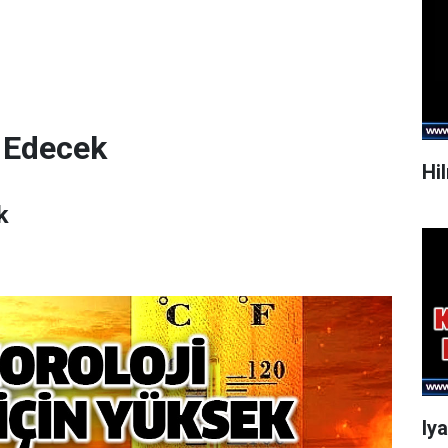
 Edecek
Hi
k
Iy