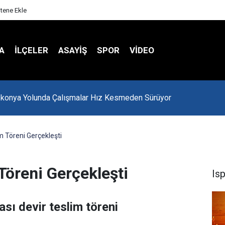
itene Ekle
A
İLÇELER
ASAYİŞ
SPOR
VIDEO
-konya Yolunda Çalışmalar Hız Kesmeden Sürüyor
m Töreni Gerçekleşti
Töreni Gerçekleşti
Is
sı devir teslim töreni