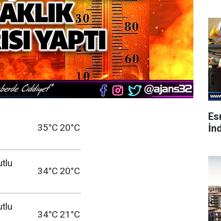
Es
35°C
20°C
İnd
utlu
34°C
20°C
utlu
34°C
21°C