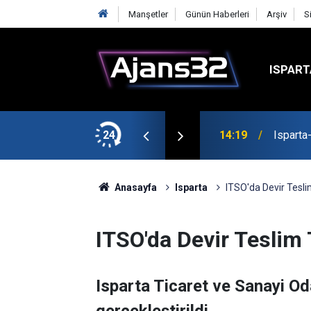
Manşetler
Günün Haberleri
Arşiv
S
ISPART
24
14:19
Isparta
Anasayfa
Isparta
ITSO'da Devir Tesli
ITSO'da Devir Teslim 
Isparta Ticaret ve Sanayi Oda