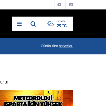
Isparta
29 °C
13:55
Isparta'nın Yatırım Dosyası Devletin Zirvesinde
Günün tüm
haberleri
parta