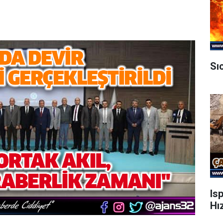
Sı
Is
Hı