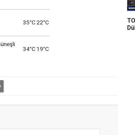
TO
35°C
22°C
Dü
üneşli
34°C
19°C