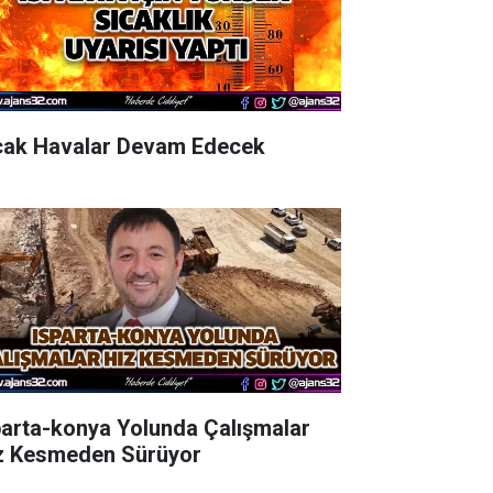
cak Havalar Devam Edecek
parta-konya Yolunda Çalışmalar
z Kesmeden Sürüyor