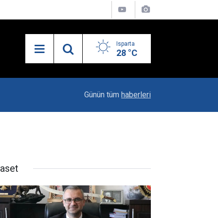
Isparta
28 °C
19:20
Vali Erin: Bu İşin Kenarında Olanlara Bile Bu M
Günün tüm
haberleri
yaset