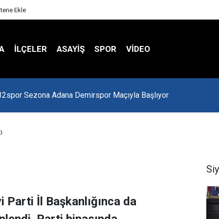
itene Ekle
A
İLÇELER
ASAYİŞ
SPOR
VIDEO
 Kredi Batağında
ı
Si
i Parti İl Başkanlığınca da