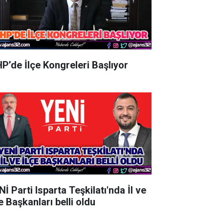
P’de İlçe Kongreleri Başlıyor
İ Parti Isparta Teşkilatı'nda İl ve
e Başkanları belli oldu