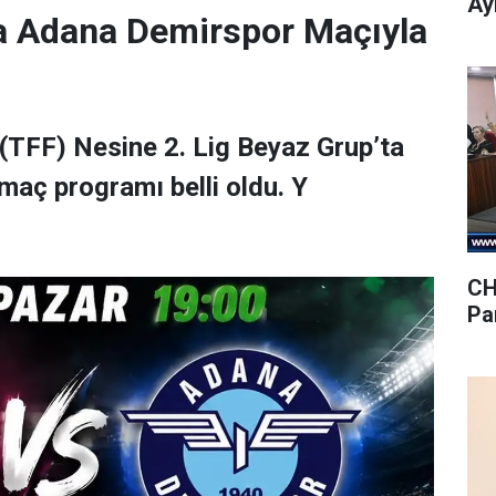
Ay
a Adana Demirspor Maçıyla
(TFF) Nesine 2. Lig Beyaz Grup’ta
maç programı belli oldu. Y
CH
Pa