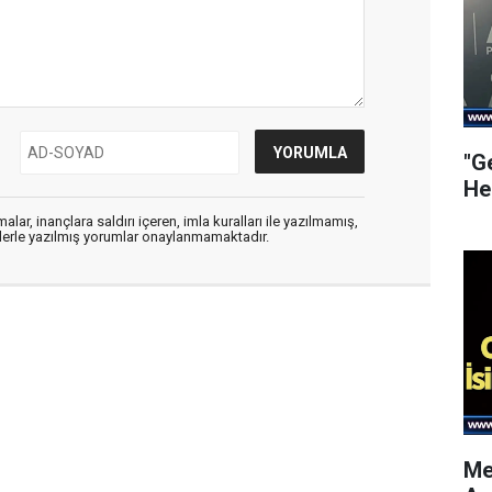
"G
He
alar, inançlara saldırı içeren, imla kuralları ile yazılmamış,
flerle yazılmış yorumlar onaylanmamaktadır.
Me