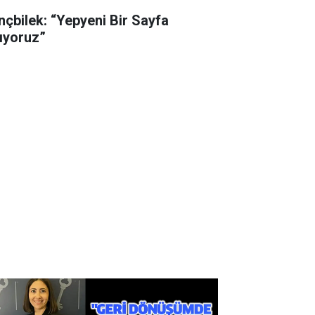
nçbilek: “Yepyeni Bir Sayfa
ıyoruz”