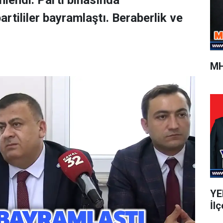
endi. Parti binasında
rtililer bayramlaştı. Beraberlik ve
MH
YEN
İlç