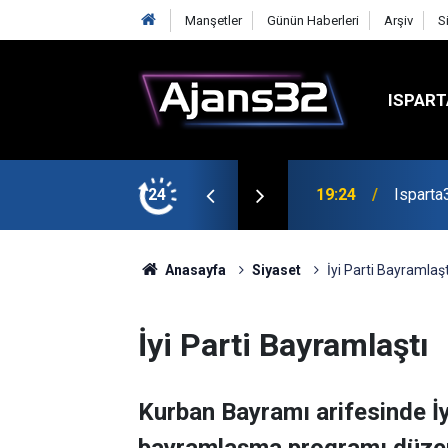
Manşetler
Günün Haberleri
Arşiv
S
ISPART
mirspor Maçıyla Başlıyor
24
19:22
Isparta
Anasayfa
Siyaset
İyi Parti Bayramlaşt
İyi Parti Bayramlaştı
Kurban Bayramı arifesinde İy