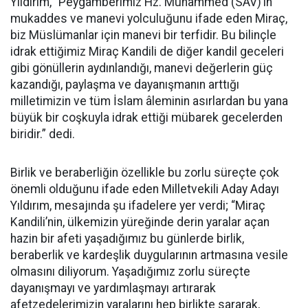
Yıldırım, “Peygamberimiz Hz. Muhammed (SAV)’in
mukaddes ve manevi yolculuğunu ifade eden Miraç,
biz Müslümanlar için manevi bir terfidir. Bu bilinçle
idrak ettiğimiz Miraç Kandili de diğer kandil geceleri
gibi gönüllerin aydınlandığı, manevi değerlerin güç
kazandığı, paylaşma ve dayanışmanın arttığı
milletimizin ve tüm İslam âleminin asırlardan bu yana
büyük bir coşkuyla idrak ettiği mübarek gecelerden
biridir.” dedi.
Birlik ve beraberliğin özellikle bu zorlu süreçte çok
önemli olduğunu ifade eden Milletvekili Aday Adayı
Yıldırım, mesajında şu ifadelere yer verdi; “Miraç
Kandili’nin, ülkemizin yüreğinde derin yaralar açan
hazin bir afeti yaşadığımız bu günlerde birlik,
beraberlik ve kardeşlik duygularının artmasına vesile
olmasını diliyorum. Yaşadığımız zorlu süreçte
dayanışmayı ve yardımlaşmayı artırarak
afetzedelerimizin yaralarını hep birlikte sararak,