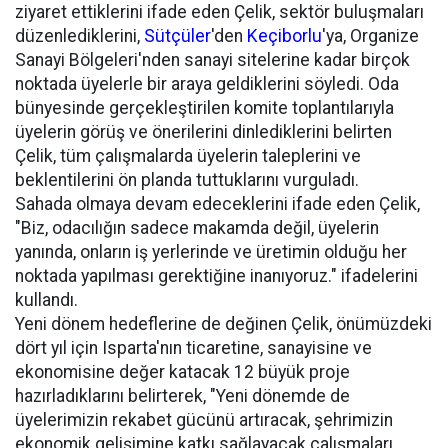
ziyaret ettiklerini ifade eden Çelik, sektör buluşmaları
düzenlediklerini,
Sütçüler
'den
Keçiborlu
'ya, Organize
Sanayi Bölgeleri'nden sanayi sitelerine kadar birçok
noktada üyelerle bir araya geldiklerini söyledi. Oda
bünyesinde gerçekleştirilen komite toplantılarıyla
üyelerin görüş ve önerilerini dinlediklerini belirten
Çelik, tüm çalışmalarda üyelerin taleplerini ve
beklentilerini ön planda tuttuklarını vurguladı.
Sahada olmaya devam edeceklerini ifade eden Çelik,
"Biz, odacılığın sadece makamda değil, üyelerin
yanında, onların iş yerlerinde ve üretimin olduğu her
noktada yapılması gerektiğine inanıyoruz." ifadelerini
kullandı.
Yeni dönem hedeflerine de değinen Çelik, önümüzdeki
dört yıl için Isparta'nın ticaretine, sanayisine ve
ekonomisine değer katacak 12 büyük proje
hazırladıklarını belirterek, "Yeni dönemde de
üyelerimizin rekabet gücünü artıracak, şehrimizin
ekonomik gelişimine katkı sağlayacak çalışmaları