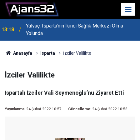
Yalvaç, Isparta’nın İkinci Sağlık Merkezi Olma
13:18
MHP Genel Başkan Yardımcısı Bayraktar Isparta’da
Yolunda
13:14
Konuştu
Anasayfa
Isparta
İzciler Valilikte
İzciler Valilikte
Ispartalı İzciler Vali Seymenoğlu’nu Ziyaret Etti
Yayınlanma:
24 Şubat 2022 10:57
Güncelleme:
24 Şubat 2022 10:58