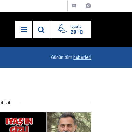
Isparta
29 °C
21:34
Uzaktan Hasta Değerlendirme Sistemi İle Yeni
Günün tüm
haberleri
parta