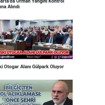
parta'da Orman Yangını Kontrol
ına Alındı
Eski Otogar Alanı Gülpark Oluyor