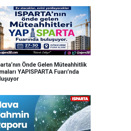
parta’nın Önde Gelen Müteahhitlik
rmaları YAPISPARTA Fuarı’nda
luşuyor