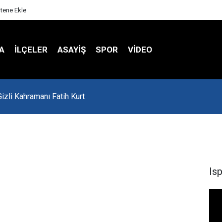
itene Ekle
A
İLÇELER
ASAYİŞ
SPOR
VIDEO
'da Asker Eğlencesinde Kavga Çıktı
Is