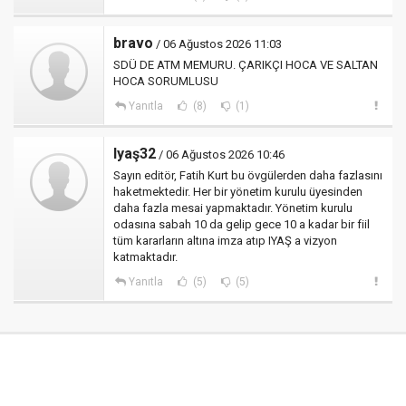
bravo
/ 06 Ağustos 2026 11:03
SDÜ DE ATM MEMURU. ÇARIKÇI HOCA VE SALTAN
HOCA SORUMLUSU
Yanıtla
(8)
(1)
Iyaş32
/ 06 Ağustos 2026 10:46
Sayın editör, Fatih Kurt bu övgülerden daha fazlasını
haketmektedir. Her bir yönetim kurulu üyesinden
daha fazla mesai yapmaktadır. Yönetim kurulu
odasına sabah 10 da gelip gece 10 a kadar bir fiil
tüm kararların altına imza atıp IYAŞ a vizyon
katmaktadır.
Yanıtla
(5)
(5)