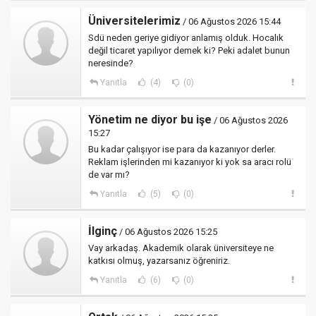
Üniversitelerimiz
/ 06 Ağustos 2026 15:44
Sdü neden geriye gidiyor anlamış olduk. Hocalık
değil ticaret yapılıyor demek ki? Peki adalet bunun
neresinde?
Yanıtla
(4)
(0)
Yönetim ne diyor bu işe
/ 06 Ağustos 2026
15:27
Bu kadar çalışıyor ise para da kazanıyor derler.
Reklam işlerinden mi kazanıyor ki yok sa aracı rolü
de var mı?
Yanıtla
(5)
(0)
İlginç
/ 06 Ağustos 2026 15:25
Vay arkadaş. Akademik olarak üniversiteye ne
katkısı olmuş, yazarsanız öğreniriz.
Yanıtla
(6)
(0)