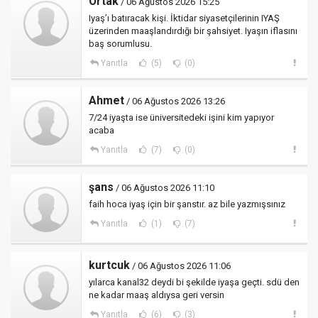
Ortak
/ 06 Ağustos 2026 15:25
Iyaş’ı batıracak kişi. İktidar siyasetçilerinin IYAŞ
üzerinden maaşlandırdığı bir şahsiyet. Iyaşın iflasını
baş sorumlusu.
Yanıtla
(5)
(0)
Ahmet
/ 06 Ağustos 2026 13:26
7/24 iyaşta ise üniversitedeki işini kim yapıyor
acaba
Yanıtla
(7)
(0)
şans
/ 06 Ağustos 2026 11:10
faih hoca iyaş için bir şanstır. az bile yazmışsınız
Yanıtla
(1)
(7)
kurtcuk
/ 06 Ağustos 2026 11:06
yılarca kanal32 deydi bi şekilde iyaşa geçti. sdü den
ne kadar maaş aldıysa geri versin
Yanıtla
(6)
(3)