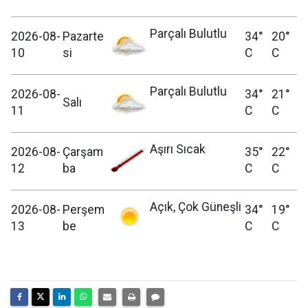
Parçalı Bulutlu
2026-08-
Pazarte
34°
20°
10
si
C
C
Parçalı Bulutlu
2026-08-
34°
21°
Salı
11
C
C
Aşırı Sıcak
2026-08-
Çarşam
35°
22°
12
ba
C
C
Açık, Çok Güneşli
2026-08-
Perşem
34°
19°
13
be
C
C