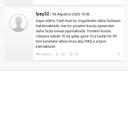
Iyaş32
/ 06 Ağustos 2026 10:46
Sayın editör, Fatih Kurt bu övgülerden daha fazlasını
haketmektedir. Her bir yönetim kurulu üyesinden
daha fazla mesai yapmaktadır. Yönetim kurulu
odasına sabah 10 da gelip gece 10 a kadar bir fiil
tüm kararların altına imza atıp IYAŞ a vizyon
katmaktadır.
Yanıtla
(5)
(5)