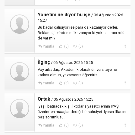
Yönetim ne diyor bu işe
/ 06 Ağustos 2026
15:27
Bu kadar çalışıyor ise para da kazanıyor derler.
Reklam işlerinden mi kazanıyor ki yok sa aracı rolü
de var mı?
Yanıtla
(5)
(0)
İlginç
/ 06 Ağustos 2026 15:25
Vay arkadaş. Akademik olarak üniversiteye ne
katkısı olmuş, yazarsanız öğreniriz.
Yanıtla
(6)
(0)
Ortak
/ 06 Ağustos 2026 15:25
Iyaş’ı batıracak kişi. İktidar siyasetçilerinin IYAŞ
üzerinden maaşlandırdığı bir şahsiyet. Iyaşın iflasını
baş sorumlusu.
Yanıtla
(5)
(0)