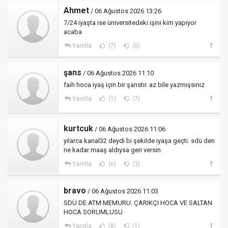
Ahmet
/ 06 Ağustos 2026 13:26
7/24 iyaşta ise üniversitedeki işini kim yapıyor
acaba
Yanıtla
(7)
(0)
şans
/ 06 Ağustos 2026 11:10
faih hoca iyaş için bir şanstır. az bile yazmışsınız
Yanıtla
(1)
(7)
kurtcuk
/ 06 Ağustos 2026 11:06
yılarca kanal32 deydi bi şekilde iyaşa geçti. sdü den
ne kadar maaş aldıysa geri versin
Yanıtla
(6)
(3)
bravo
/ 06 Ağustos 2026 11:03
SDÜ DE ATM MEMURU. ÇARIKÇI HOCA VE SALTAN
HOCA SORUMLUSU
Yanıtla
(8)
(1)