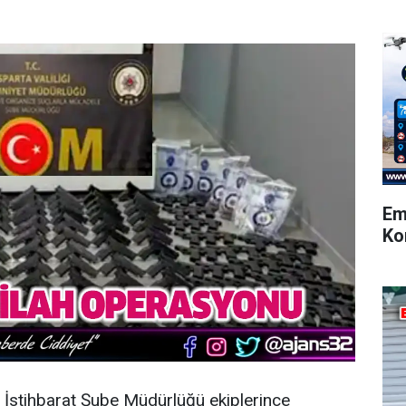
Em
Ko
İstihbarat Şube Müdürlüğü ekiplerince