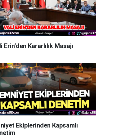
i Erin’den Kararlılık Masajı
niyet Ekiplerinden Kapsamlı
netim