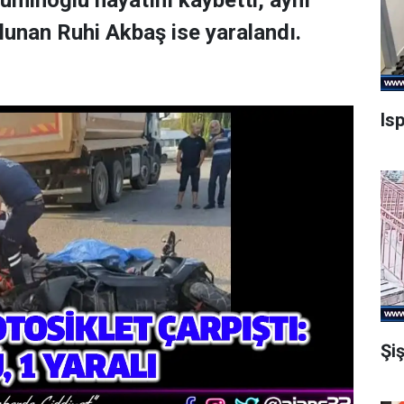
minoğlu hayatını kaybetti, aynı
lunan Ruhi Akbaş ise yaralandı.
Is
Şi