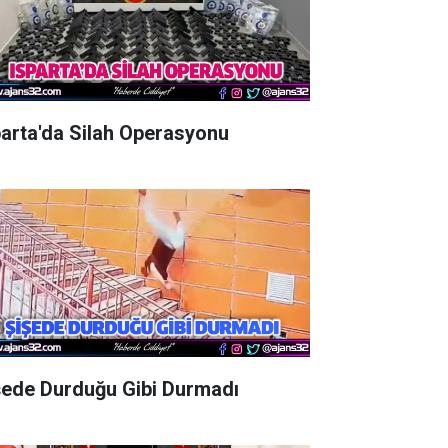
parta'da Silah Operasyonu
şede Durduğu Gibi Durmadı