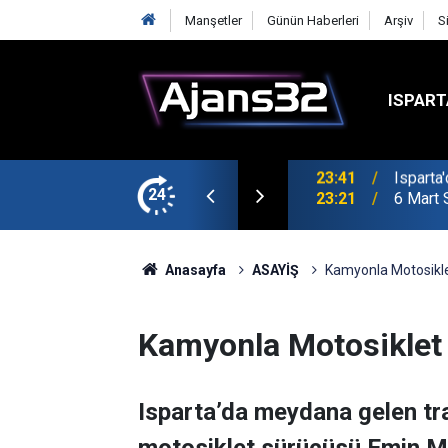
Manşetler
Günün Haberleri
Arşiv
S
ISPART
24
23:21
6 Mart 
Anasayfa
ASAYİŞ
Kamyonla Motosiklet 
Kamyonla Motosiklet Ç
Isparta’da meydana gelen tr