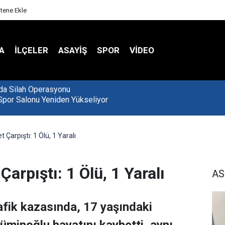
itene Ekle
A
İLÇELER
ASAYİŞ
SPOR
VIDEO
Spor Salonu Yeniden Yükseliyor
Çarpıştı: 1 Ölü, 1 Yaralı
arpıştı: 1 Ölü, 1 Yaralı
AS
afik kazasında, 17 yaşındaki