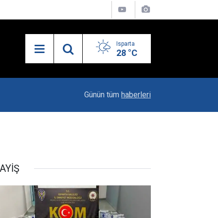
Isparta
28 °C
23:06
"Karacaören Özel Hükümleri Isparta Sanayisinin
Günün tüm
haberleri
AYİŞ