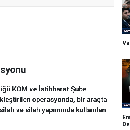
Val
rasyonu
lüğü KOM ve İstihbarat Şube
leştirilen operasyonda, bir araçta
ilah ve silah yapımında kullanılan
Em
De