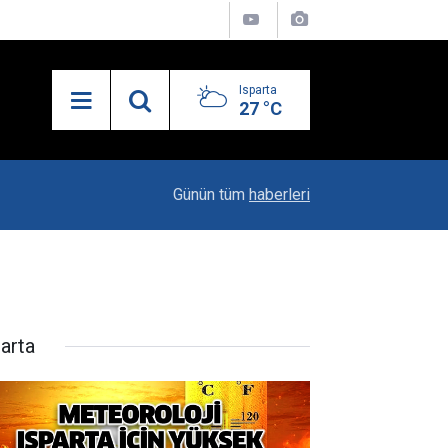
Isparta
27 °C
13:55
Isparta'nın Yatırım Dosyası Devletin Zirvesinde
Günün tüm
haberleri
parta