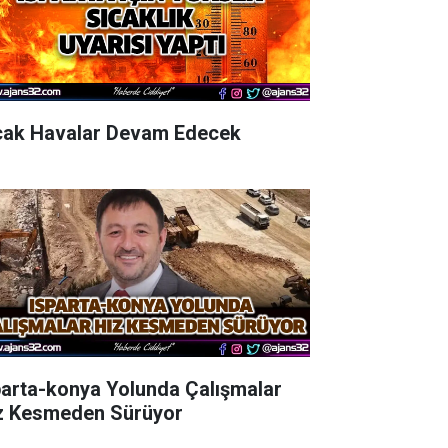
cak Havalar Devam Edecek
parta-konya Yolunda Çalışmalar
z Kesmeden Sürüyor