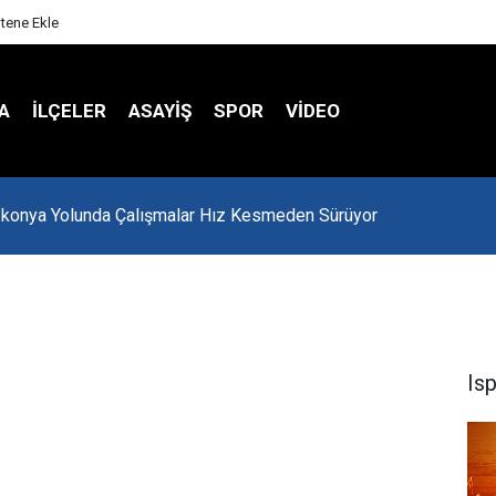
itene Ekle
A
İLÇELER
ASAYİŞ
SPOR
VIDEO
-konya Yolunda Çalışmalar Hız Kesmeden Sürüyor
Is