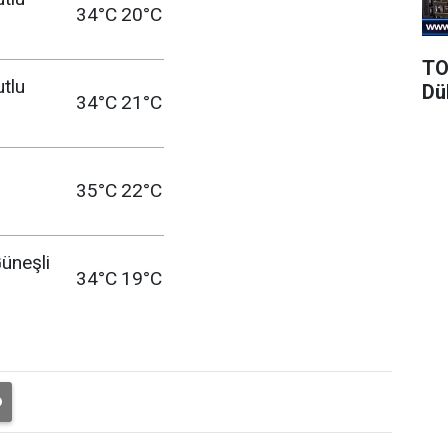
34°C
20°C
TO
utlu
Dü
34°C
21°C
35°C
22°C
üneşli
34°C
19°C