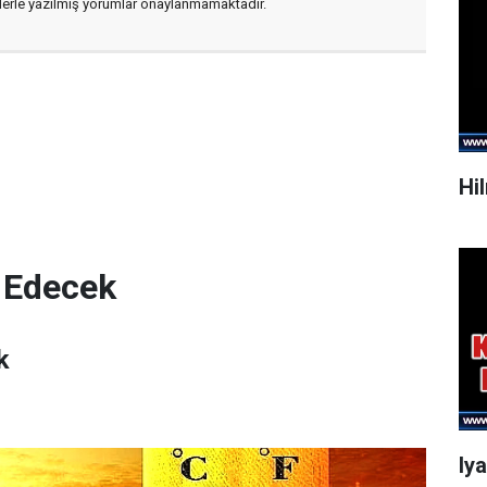
flerle yazılmış yorumlar onaylanmamaktadır.
Hi
 Edecek
k
Iy