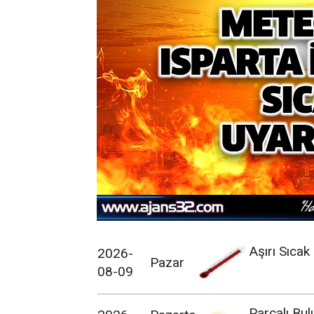
Aşırı Sıcak
2026-
Pazar
08-09
Parçalı Bul