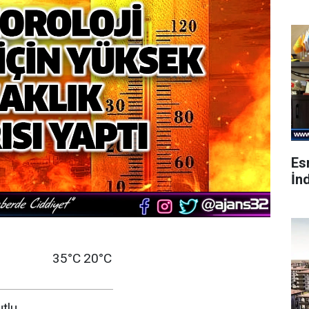
Es
İnd
35°C
20°C
utlu