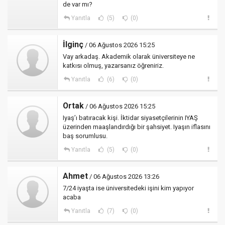
de var mı?
Yanıtla
(5)
(0)
İlginç
/ 06 Ağustos 2026 15:25
Vay arkadaş. Akademik olarak üniversiteye ne
katkısı olmuş, yazarsanız öğreniriz.
Yanıtla
(6)
(0)
Ortak
/ 06 Ağustos 2026 15:25
Iyaş’ı batıracak kişi. İktidar siyasetçilerinin IYAŞ
üzerinden maaşlandırdığı bir şahsiyet. Iyaşın iflasını
baş sorumlusu.
Yanıtla
(5)
(0)
Ahmet
/ 06 Ağustos 2026 13:26
7/24 iyaşta ise üniversitedeki işini kim yapıyor
acaba
Yanıtla
(7)
(0)