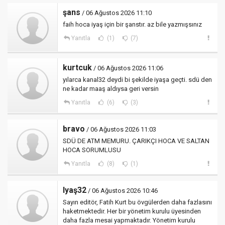
şans
/ 06 Ağustos 2026 11:10
faih hoca iyaş için bir şanstır. az bile yazmışsınız
Yanıtla
(1)
(7)
kurtcuk
/ 06 Ağustos 2026 11:06
yılarca kanal32 deydi bi şekilde iyaşa geçti. sdü den
ne kadar maaş aldıysa geri versin
Yanıtla
(6)
(3)
bravo
/ 06 Ağustos 2026 11:03
SDÜ DE ATM MEMURU. ÇARIKÇI HOCA VE SALTAN
HOCA SORUMLUSU
Yanıtla
(8)
(1)
Iyaş32
/ 06 Ağustos 2026 10:46
Sayın editör, Fatih Kurt bu övgülerden daha fazlasını
haketmektedir. Her bir yönetim kurulu üyesinden
daha fazla mesai yapmaktadır. Yönetim kurulu