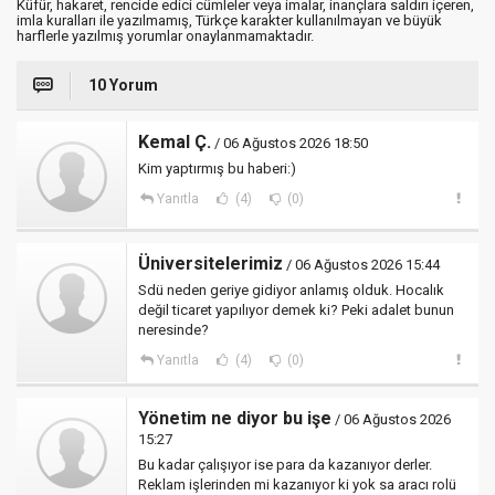
Küfür, hakaret, rencide edici cümleler veya imalar, inançlara saldırı içeren,
imla kuralları ile yazılmamış, Türkçe karakter kullanılmayan ve büyük
harflerle yazılmış yorumlar onaylanmamaktadır.
10 Yorum
Kemal Ç.
/ 06 Ağustos 2026 18:50
Kim yaptırmış bu haberi:)
Yanıtla
(4)
(0)
Üniversitelerimiz
/ 06 Ağustos 2026 15:44
Sdü neden geriye gidiyor anlamış olduk. Hocalık
değil ticaret yapılıyor demek ki? Peki adalet bunun
neresinde?
Yanıtla
(4)
(0)
Yönetim ne diyor bu işe
/ 06 Ağustos 2026
15:27
Bu kadar çalışıyor ise para da kazanıyor derler.
Reklam işlerinden mi kazanıyor ki yok sa aracı rolü