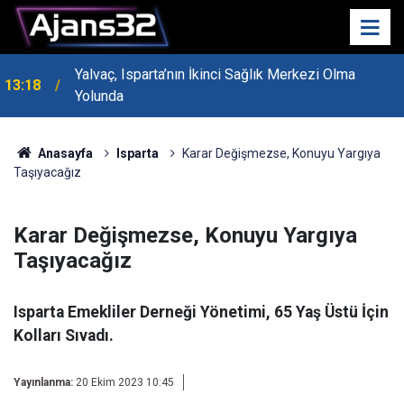
Yalvaç, Isparta’nın İkinci Sağlık Merkezi Olma
13:18
Yolunda
MHP Genel Başkan Yardımcısı Bayraktar Isparta’da
13:14
Konuştu
Anasayfa
Isparta
Karar Değişmezse, Konuyu Yargıya
Taşıyacağız
Karar Değişmezse, Konuyu Yargıya
Taşıyacağız
Isparta Emekliler Derneği Yönetimi, 65 Yaş Üstü İçin
Kolları Sıvadı.
Yayınlanma:
20 Ekim 2023 10:45