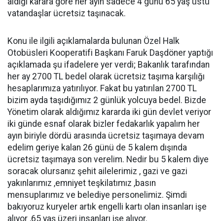
aldığı karara göre her ayın sadece 4 günü 65 yaş üstü
vatandaşlar ücretsiz taşınacak.
Konu ile ilgili açıklamalarda bulunan Özel Halk
Otobüsleri Kooperatifi Başkanı Faruk Daşdöner yaptığı
açıklamada şu ifadelere yer verdi; Bakanlık tarafından
her ay 2700 TL bedel olarak ücretsiz taşıma karşılığı
hesaplarımıza yatırılıyor. Fakat bu yatırılan 2700 TL
bizim ayda taşıdığımız 2 günlük yolcuya bedel. Bizde
Yönetim olarak aldığımız kararda iki gün devlet veriyor
iki günde esnaf olarak bizler fedakarlık yapalım her
ayın biriyle dördü arasında ücretsiz taşımaya devam
edelim geriye kalan 26 günü de 5 kalem dışında
ücretsiz taşımaya son verelim. Nedir bu 5 kalem diye
soracak olursanız şehit ailelerimiz , gazi ve gazi
yakınlarımız ,emniyet teşkilatımız ,basın
mensuplarımız ve belediye personelimiz. Şimdi
bakıyoruz kuryeler artık engelli kartı olan insanları işe
alıyor ,65 yaş üzeri insanları işe alıyor.