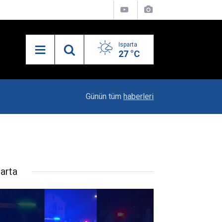
Isparta
27 °C
21:27
MHP’de İlçe Kongreleri Başlıyor
Günün tüm
haberleri
parta