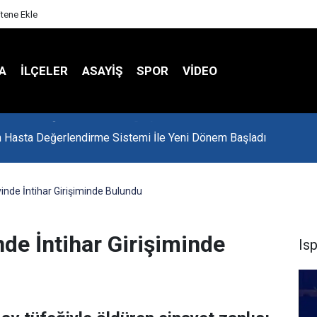
itene Ekle
A
İLÇELER
ASAYİŞ
SPOR
VIDEO
 Hasta Değerlendirme Sistemi İle Yeni Dönem Başladı
vinde İntihar Girişiminde Bulundu
nde İntihar Girişiminde
Is