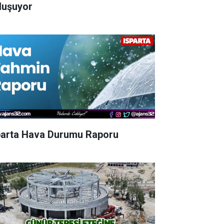
luşuyor
parta Hava Durumu Raporu