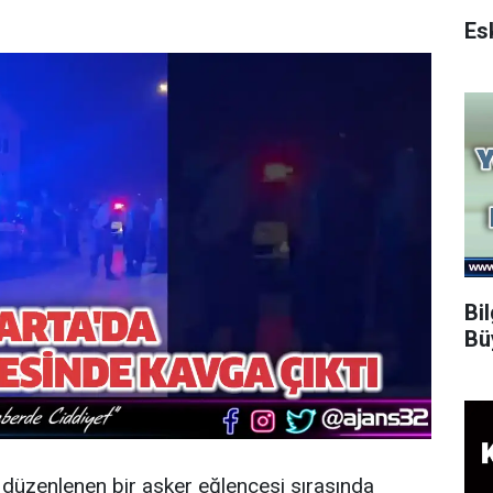
Bi
Bü
e düzenlenen bir asker eğlencesi sırasında