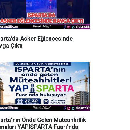
parta'da Asker Eğlencesinde
vga Çıktı
parta’nın Önde Gelen Müteahhitlik
rmaları YAPISPARTA Fuarı’nda