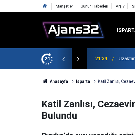
Manşetler
Günün Haberleri
Arşiv
S
ISPART
avga Çıktı
24
21:34
Uzaktan
Anasayfa
Isparta
Katil Zanlısı, Cezae
Katil Zanlısı, Cezaevi
Bulundu