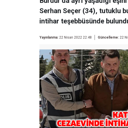
Burdur’da ayrı yaşadığı eşini
Serhan Seçer (34), tutuklu 
intihar teşebbüsünde bulund
Yayınlanma:
22 Nisan 2022 22:48
Güncelleme:
22 Ni