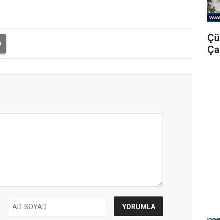
Çü
Ça