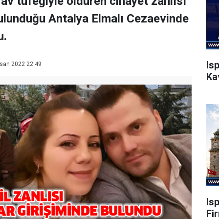
 av tüfeğiyle öldüren cinayet zanlısı
bulunduğu Antalya Elmalı Cezaevinde
u.
Is
san 2022 22:49
Ka
Is
Fi