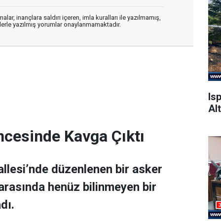
alar, inançlara saldırı içeren, imla kuralları ile yazılmamış,
flerle yazılmış yorumlar onaylanmamaktadır.
Is
Alt
ncesinde Kavga Çıktı
allesi’nde düzenlenen bir asker
 arasında henüz bilinmeyen bir
dı.